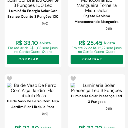
Luminária Energia Solar Cor
Engate Rabicho
Branco Quente 3 Funções 100
Monocomando Mangueira
Led
0
(
0
)
Torneira Misturador
0
(
0
)
R$ 33,10
R$ 25,45
à vista
à vista
Em
até 3x de R$ 11,03 sem juros
Em
até 2x de R$ 12,72 sem juros
no Cartão Quero-Quero
no Cartão Quero-Quero
COMPRAR
COMPRAR
Luminaria Solar Presença Led
Balde Vaso De Ferro Com Alça
3 Funçoes
Jardim Flor Libelula Rosa
0
(
0
)
0
(
0
)