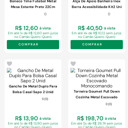
9
º
chuveiro
Boneco Time Futebol Metal
Alça De Apoio Banheiro Inox
Mesa Estante Preto 22Cm
Barra Acessibilidade Kit2 Uni
10
º
cimento
(
)
(
)
R$ 12,60
R$ 40,50
à vista
à vista
Em
até 1x de R$ 12,60 sem juros
Em
até 4x de R$ 10,12 sem juros
no Cartão Quero-Quero
no Cartão Quero-Quero
COMPRAR
COMPRAR
Gancho De Metal Duplo Para
Torneira Goumet Pull Down
Bolsa Casal Sapo 2 Unid
Cozinha Metal Escovado
0
(
0
)
Monocomando
0
(
0
)
R$ 13,90
R$ 198,70
à vista
à vista
Em
até 1x de R$ 13,90 sem juros
Em
até 5x de R$ 39,74 sem juros
no Cartão Quero-Quero
no Cartão Quero-Quero