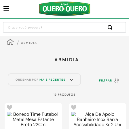
O que você procura?
Termos mais buscados
ABMIDIA
1
º
guarda roupa
2
º
cozinha completa
ABMIDIA
3
º
piso cerâmica
4
º
sofa
ORDENAR POR
MAIS RECENTES
FILTRAR
5
º
máquina lavar roupas
15
PRODUTOS
6
º
iphone
7
º
forro pvc
8
º
porta