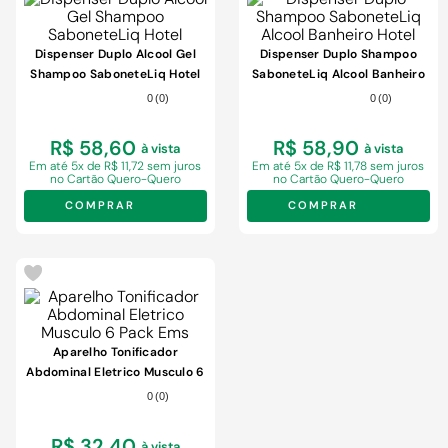
Dispenser Duplo Alcool Gel
Dispenser Duplo Shampoo
Shampoo SaboneteLiq Hotel
SaboneteLiq Alcool Banheiro
Hotel
0
(
0
)
0
(
0
)
R$ 58,60
R$ 58,90
à vista
à vista
Em
até 5x de R$ 11,72 sem juros
Em
até 5x de R$ 11,78 sem juros
no Cartão Quero-Quero
no Cartão Quero-Quero
COMPRAR
COMPRAR
Aparelho Tonificador
Abdominal Eletrico Musculo 6
Pack Ems
0
(
0
)
R$ 32,40
à vista