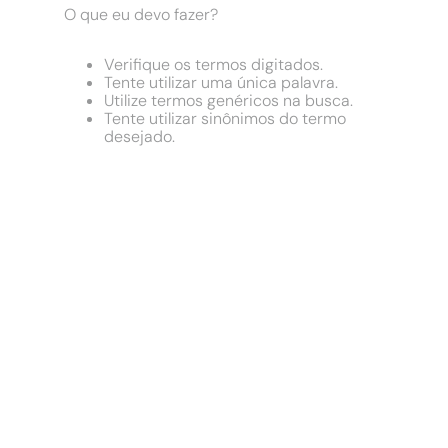
9
º
chuveiro
O que eu devo fazer?
10
º
comoda
Verifique os termos digitados.
Tente utilizar uma única palavra.
Utilize termos genéricos na busca.
Tente utilizar sinônimos do termo
desejado.