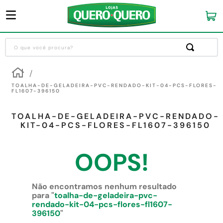
O que você procura?
Termos mais buscados
1
º
guarda roupa
TOALHA-DE-GELADEIRA-PVC-RENDADO-KIT-04-PCS-FLORES-
FL1607-396150
2
º
cozinha completa
TOALHA-DE-GELADEIRA-PVC-RENDADO-
3
º
piso cerâmica
KIT-04-PCS-FLORES-FL1607-396150
4
º
sofa
OOPS!
5
º
máquina lavar roupas
6
º
iphone
Não encontramos nenhum resultado
7
º
forro pvc
para "
toalha-de-geladeira-pvc-
rendado-kit-04-pcs-flores-fl1607-
8
º
porta
396150
"