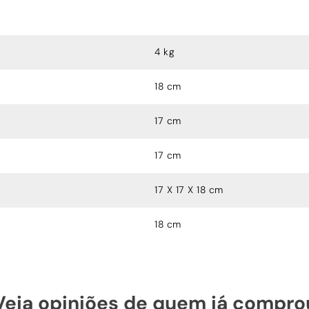
4 kg
18 cm
17 cm
17 cm
17 X 17 X 18 cm
18 cm
Veja opiniões de quem já compro