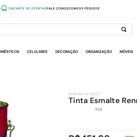
O
ENCARTE DE OFERTAS
FALE CONOSCO
MEUS PEDIDOS
OMÉSTICOS
CELULARES
DECORAÇÃO
ORGANIZAÇÃO
MÓVEIS
Referência
:
54327
Tinta Esmalte Ren
5
(
1
)