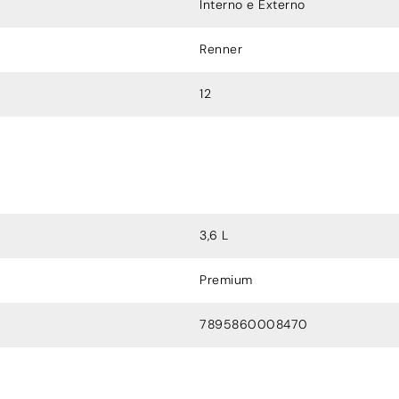
Interno e Externo
Renner
12
3,6 L
Premium
7895860008470