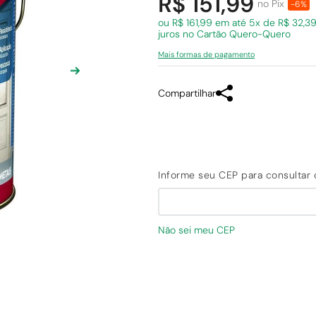
R$ 151,99
no Pix
-6%
ou R$ 161,99 em
até 5x de R$ 32,3
juros
no Cartão Quero-Quero
Mais formas de pagamento
Compartilhar
Não sei meu CEP