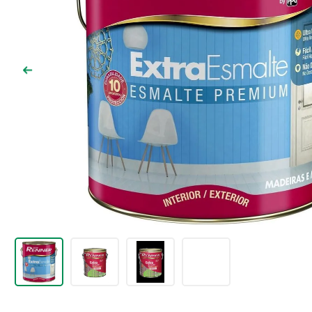
9
º
cimento
10
º
chuveiro