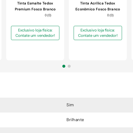
Tinta Esmalte Tedox
Tinta Acrílica Tedox
Premium Fosco Branco
Econômico Fosco Branco
900ml
3,6L
0
(
0
)
0
(
0
)
Exclusivo loja física:
Exclusivo loja física:
Contate um vendedor!
Contate um vendedor!
Sim
Brilhante