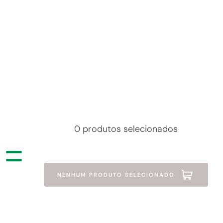
0 produtos selecionados
+
=
 Massa Atlas Grão 80 10/80
Kit Para Pintura Atlas 6 Peças
NENHUM PRODUTO SELECIONADO
R$ 2,69
R$ 68,99
à vista
à vista
Em até 1x de R$ 2,69
Em até 2x de R$ 34,49
Cartão Quero-Quero
Cartão Quero-Quero