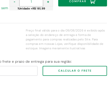
-
+
COMPRAR
9 sem
1
Unidade
=
R$ 161,99
Preço final válido para o dia 09/08/2026 é exibido após
a seleção do endereço de entrega e forma de
pagamento para compras realizadas pelo Site. Para
compras em nossas Lojas, verifique disponibilidade de
estoque. Imagens meramente ilustrativas
CALCULAR O FRETE