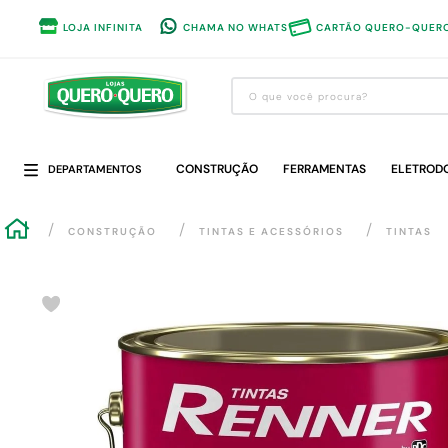
LOJA INFINITA
CHAMA NO WHATS
CARTÃO QUERO-QUER
O que você procura?
Termos mais buscados
CONSTRUÇÃO
1
º
guarda roupa
FERRAMENTAS
ELETROD
DEPARTAMENTOS
2
º
cozinha completa
CONSTRUÇÃO
TINTAS E ACESSÓRIOS
TINTAS
3
º
piso cerâmica
4
º
sofa
5
º
máquina lavar roupas
6
º
iphone
7
º
forro pvc
8
º
porta