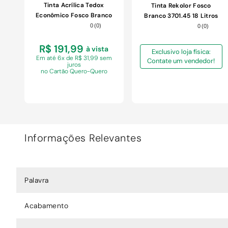
Tinta Acrílica Tedox
Tinta Rekolor Fosco
Econômico Fosco Branco
Branco 3701.45 18 Litros
18L
0
(
0
)
0
(
0
)
R$ 191,99
à vista
Exclusivo loja física:
Em
até 6x de R$ 31,99 sem
Contate um vendedor!
juros
no Cartão Quero-Quero
Informações Relevantes
COMPRAR
Palavra
Acabamento