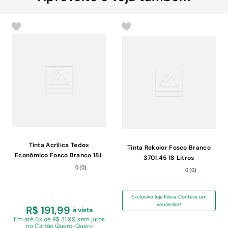
Tinta Acrílica Tedox
Tinta Rekolor Fosco Branco
Econômico Fosco Branco 18L
3701.45 18 Litros
0
(
0
)
0
(
0
)
Exclusivo loja física: Contate um
vendedor!
R$ 191,99
à vista
Em
até 6x de R$ 31,99 sem juros
no Cartão Quero-Quero