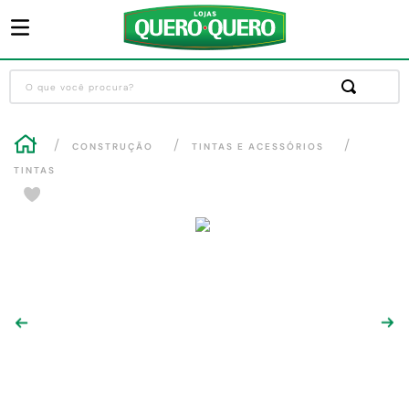
O que você procura?
Termos mais buscados
CONSTRUÇÃO
TINTAS E ACESSÓRIOS
1
º
guarda roupa
TINTAS
2
º
cozinha completa
3
º
sofa
4
º
piso cerâmica
5
º
máquina lavar roupas
6
º
iphone
7
º
forro pvc
8
º
porta