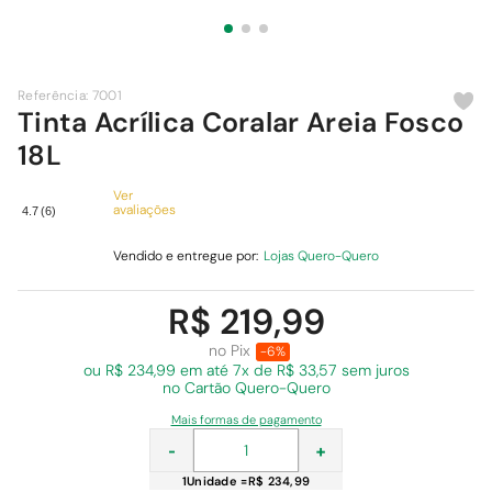
9
º
cimento
10
º
chuveiro
Referência
:
7001
Tinta Acrílica Coralar Areia Fosco
18L
Ver
avaliações
4.7
(
6
)
Vendido e entregue por:
Lojas Quero-Quero
R$ 219,99
no Pix
-6%
ou R$ 234,99 em
até 7x de R$ 33,57 sem juros
no Cartão Quero-Quero
Mais formas de pagamento
-
+
1
Unidade
=
R$ 234,99