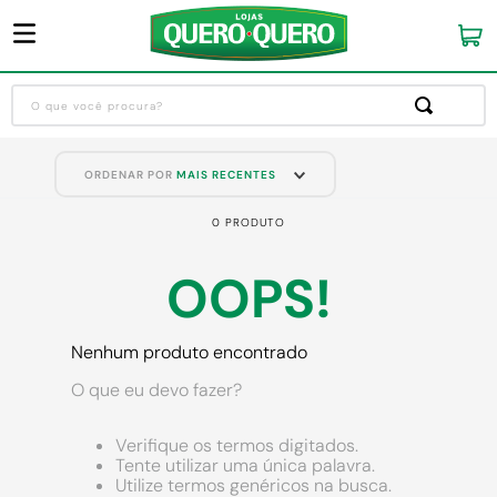
O que você procura?
Termos mais buscados
ORDENAR POR
MAIS RECENTES
1
º
guarda roupa
0
PRODUTO
2
º
cozinha completa
3
º
piso cerâmica
OOPS!
4
º
sofa
5
º
máquina lavar roupas
Nenhum produto encontrado
6
º
iphone
O que eu devo fazer?
7
º
forro pvc
Verifique os termos digitados.
8
º
porta
Tente utilizar uma única palavra.
Utilize termos genéricos na busca.