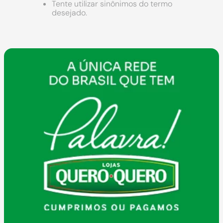
9
º
chuveiro
Tente utilizar sinônimos do termo
desejado.
10
º
cimento