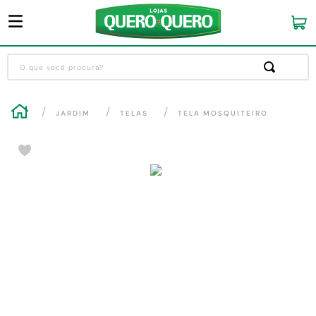
O que você procura?
Termos mais buscados
JARDIM
TELAS
TELA MOSQUITEIRO
1
º
guarda roupa
2
º
cozinha completa
3
º
piso cerâmica
4
º
sofa
5
º
máquina lavar roupas
6
º
forro pvc
7
º
iphone
8
º
porta