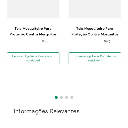
Tela Mosquiteiro Para
Tela Mosquiteiro Para
Proteção Contra Mosquitos
Proteção Contra Mosquitos
Victoria Reggia Poliester Cinza
Victoria Reggia Poliester Cinza
0
(
0
)
0
(
0
)
3x1m
5x1,50m
Exclusivo loja física: Contate um
Exclusivo loja física: Contate um
vendedor!
vendedor!
Informações Relevantes