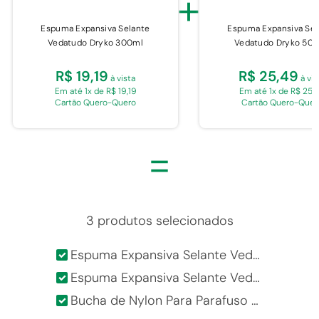
+
Espuma Expansiva Selante
Espuma Expansiva Sel
Vedatudo Dryko 300ml
Vedatudo Dryko 50
R$ 19,19
R$ 25,49
à vista
à vis
Em até 1x de R$ 19,19
Em até 1x de R$ 25,
Cartão Quero-Quero
Cartão Quero-Quer
=
3 produtos selecionados
Espuma Expansiva Selante Vedatudo Dryko 300ml
Espuma Expansiva Selante Vedatudo Dryko 500ml
Bucha de Nylon Para Parafuso Fischer OVD Para Tijolo FU8 8mm