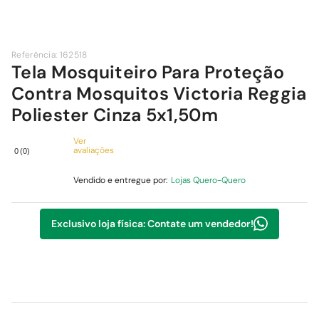
9
º
comoda
10
º
chuveiro
Referência
:
162518
Tela Mosquiteiro Para Proteção
Contra Mosquitos Victoria Reggia
Poliester Cinza 5x1,50m
Ver
avaliações
0
(
0
)
Vendido e entregue por:
Lojas Quero-Quero
Exclusivo loja física: Contate um vendedor!