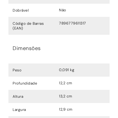
Não
Dobrável
7896779611317
Código de Barras
(EAN)
Dimensões
0,091 kg
Peso
12,2 cm
Profundidade
13,2 cm
Altura
12,9 cm
Largura