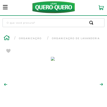
O que você procura?
Termos mais buscados
ORGANIZAÇÃO
ORGANIZAÇÃO DE LAVANDERIA
1
º
guarda roupa
2
º
cozinha completa
3
º
piso cerâmica
4
º
sofa
5
º
máquina lavar roupas
6
º
forro pvc
7
º
iphone
8
º
porta