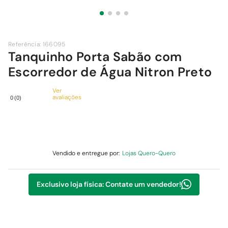
9
º
comoda
10
º
chuveiro
Referência
:
166095
Tanquinho Porta Sabão com
Escorredor de Água Nitron Preto
Ver
avaliações
0
(
0
)
Vendido e entregue por:
Lojas Quero-Quero
Exclusivo loja física: Contate um vendedor!