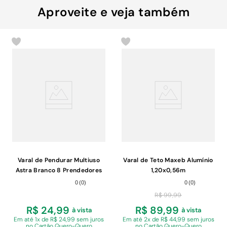
Aproveite e veja também
Varal de Pendurar Multiuso
Varal de Teto Maxeb Alumínio
Astra Branco 8 Prendedores
1,20x0,56m
0
(
0
)
0
(
0
)
R$
99
,
99
R$ 24,99
R$ 89,99
à vista
à vista
Em
até 1x de R$ 24,99 sem juros
Em
até 2x de R$ 44,99 sem juros
no Cartão Quero-Quero
no Cartão Quero-Quero