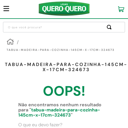
O que você procura?
Termos mais buscados
1
º
guarda roupa
TABUA-MADEIRA-PARA-COZINHA-145CM-X-17CM-324673
2
º
cozinha completa
TABUA-MADEIRA-PARA-COZINHA-145CM-
3
º
piso cerâmica
X-17CM-324673
4
º
sofa
OOPS!
5
º
máquina lavar roupas
6
º
iphone
Não encontramos nenhum resultado
7
º
forro pvc
para "
tabua-madeira-para-cozinha-
145cm-x-17cm-324673
"
8
º
porta
O que eu devo fazer?