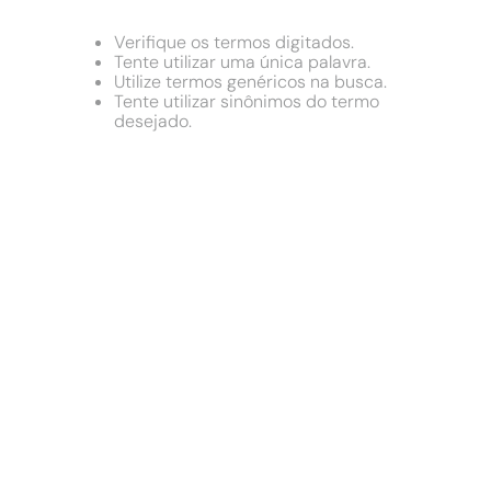
9
º
chuveiro
10
º
comoda
Verifique os termos digitados.
Tente utilizar uma única palavra.
Utilize termos genéricos na busca.
Tente utilizar sinônimos do termo
desejado.