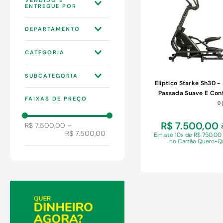
9
º
comoda
10
º
chuveiro
WEBCONTINENTAL
DEPARTAMENTO
3P
ESPORTES
CATEGORIA
FITNESS E
SUBCATEGORIA
MUSCULAÇÃO
Eliptico Starke Sh30 
BICICLETA
Passada Suave E Conf
FAIXAS DE PREÇO
ERGOMÉTRICA
Bluetooth Para Apps D
0
R$ 7.500,00
R$ 7.500,00
–
R$ 7.500,00
Em
até 10x de R$ 750,00
no Cartão Quero-Q