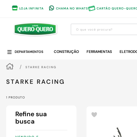
LOJA INFINITA
CHAMA NO WHATS
CARTÃO QUERO-QUER
O que você procura?
Termos mais buscados
CONSTRUÇÃO
1
º
guarda roupa
FERRAMENTAS
ELETROD
DEPARTAMENTOS
2
º
cozinha completa
STARKE RACING
3
º
piso cerâmica
STARKE RACING
4
º
sofa
5
º
máquina lavar roupas
1
PRODUTO
6
º
forro pvc
7
º
iphone
8
º
porta