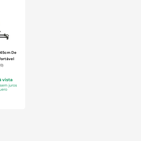
- 45cm De
ortável
e Treino
(
0
)
à vista
 sem juros
uero