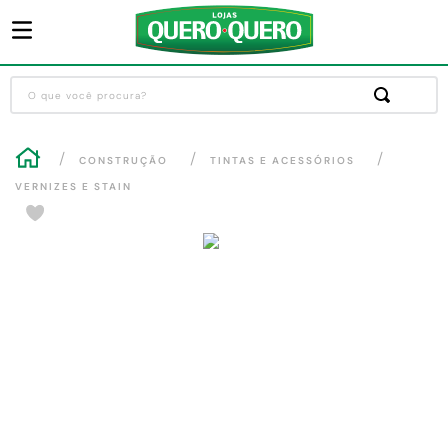
O que você procura?
Termos mais buscados
CONSTRUÇÃO
TINTAS E ACESSÓRIOS
1
º
guarda roupa
VERNIZES E STAIN
2
º
cozinha completa
3
º
sofa
4
º
piso cerâmica
5
º
máquina lavar roupas
6
º
iphone
7
º
forro pvc
8
º
porta