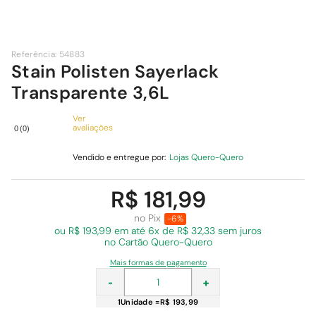
9
º
cimento
10
º
chuveiro
Referência
:
54883
Stain Polisten Sayerlack
Transparente 3,6L
Ver
avaliações
0
(
0
)
Vendido e entregue por:
Lojas Quero-Quero
R$ 181,99
no Pix
-6%
ou R$ 193,99 em
até 6x de R$ 32,33 sem juros
no Cartão Quero-Quero
Mais formas de pagamento
-
+
1
Unidade
=
R$ 193,99