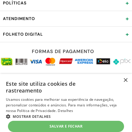
+
POLÍTICAS
+
ATENDIMENTO
+
FOLHETO DIGITAL
FORMAS DE PAGAMENTO
REDES SOCIAIS
×
Este site utiliza cookies de
rastreamento
Usamos cookies para melhorar sua experiência de navegação,
personalizar conteúdos e anúncios. Para mais informações, veja
LOJA SEGURA
nossa Política de Privacidade.
Detalhes
R$ 181,99
MOSTRAR DETALHES
no Pix
-6%
-
+
ou R$ 193,99 em
até 6x de R$ 32,33
SALVAR E FECHAR
sem juros
1
Unidade
=
R$ 193,99