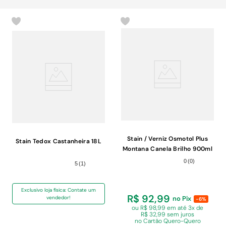
Stain / Verniz Osmotol Plus
Stain Tedox Castanheira 18L
Montana Canela Brilho 900ml
0
(
0
)
5
(
1
)
Exclusivo loja física: Contate um
R$ 92,99
vendedor!
no Pix
-6%
ou R$ 98,99 em
até 3x de
R$ 32,99 sem juros
no Cartão Quero-Quero