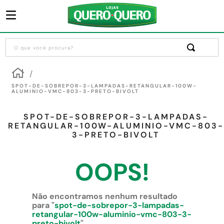
O que você procura?
Termos mais buscados
1
º
guarda roupa
SPOT-DE-SOBREPOR-3-LAMPADAS-RETANGULAR-100W-
ALUMINIO-VMC-803-3-PRETO-BIVOLT
2
º
cozinha completa
SPOT-DE-SOBREPOR-3-LAMPADAS-
3
º
piso cerâmica
RETANGULAR-100W-ALUMINIO-VMC-803-
3-PRETO-BIVOLT
4
º
sofa
5
º
máquina lavar roupas
OOPS!
6
º
iphone
7
º
forro pvc
Não encontramos nenhum resultado
para "
spot-de-sobrepor-3-lampadas-
8
º
porta
retangular-100w-aluminio-vmc-803-3-
preto-bivolt
"