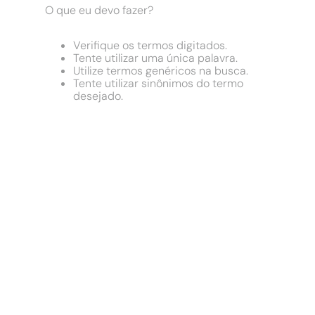
9
º
chuveiro
O que eu devo fazer?
10
º
comoda
Verifique os termos digitados.
Tente utilizar uma única palavra.
Utilize termos genéricos na busca.
Tente utilizar sinônimos do termo
desejado.