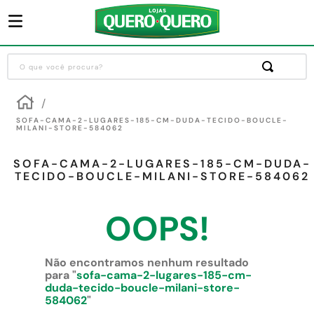
O que você procura?
Termos mais buscados
1
º
guarda roupa
SOFA-CAMA-2-LUGARES-185-CM-DUDA-TECIDO-BOUCLE-
MILANI-STORE-584062
2
º
cozinha completa
SOFA-CAMA-2-LUGARES-185-CM-DUDA-
3
º
piso cerâmica
TECIDO-BOUCLE-MILANI-STORE-584062
4
º
sofa
OOPS!
5
º
máquina lavar roupas
6
º
iphone
Não encontramos nenhum resultado
7
º
forro pvc
para "
sofa-cama-2-lugares-185-cm-
duda-tecido-boucle-milani-store-
8
º
porta
584062
"