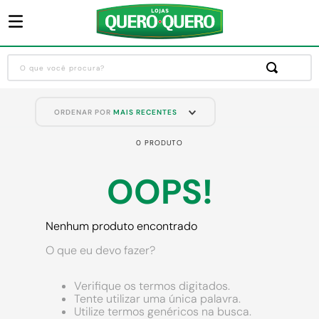
O que você procura?
Termos mais buscados
ORDENAR POR
MAIS RECENTES
1
º
guarda roupa
0
PRODUTO
2
º
cozinha completa
3
º
sofa
OOPS!
4
º
piso cerâmica
5
º
máquina lavar roupas
Nenhum produto encontrado
6
º
iphone
O que eu devo fazer?
7
º
forro pvc
Verifique os termos digitados.
8
º
porta
Tente utilizar uma única palavra.
Utilize termos genéricos na busca.