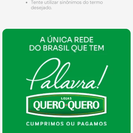
9
º
cimento
Tente utilizar sinônimos do termo
desejado.
10
º
chuveiro