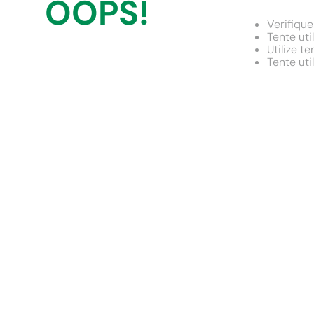
OOPS!
9
º
chuveiro
Verifique
10
º
comoda
Tente uti
Utilize t
Tente uti