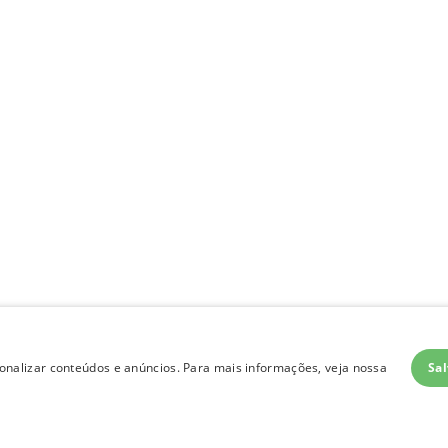
Sal
nalizar conteúdos e anúncios. Para mais informações, veja nossa