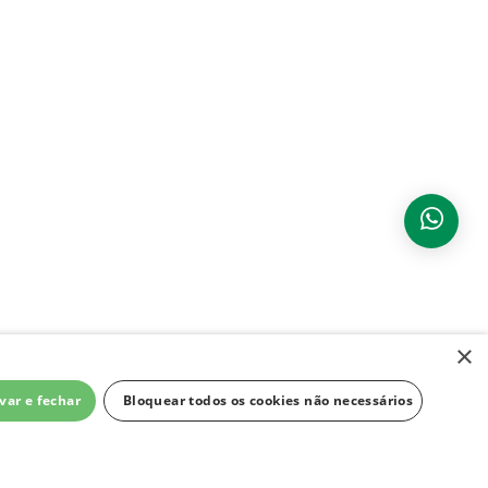
×
var e fechar
Bloquear todos os cookies não necessários