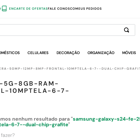
O
ENCARTE DE OFERTAS
FALE CONOSCO
MEUS PEDIDOS
OMÉSTICOS
CELULARES
DECORAÇÃO
ORGANIZAÇÃO
MÓVEIS
RA-50MP-12MP-8MP-FRONTAL-10MPTELA-6-7--DUAL-CHIP-GRAFI
-5G-8GB-RAM-
L-10MPTELA-6-7-
mos nenhum resultado para "
samsung-galaxy-s24-fe-
tela-6-7--dual-chip-grafite
"
 fazer?