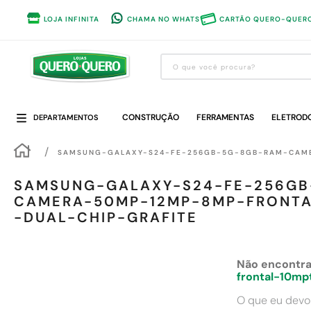
LOJA INFINITA
CHAMA NO WHATS
CARTÃO QUERO-QUER
O que você procura?
Termos mais buscados
CONSTRUÇÃO
1
º
guarda roupa
FERRAMENTAS
ELETROD
DEPARTAMENTOS
2
º
cozinha completa
SAMSUNG-GALAXY-S24-FE-256GB-5G-8GB-RAM-CAME
3
º
piso cerâmica
SAMSUNG-GALAXY-S24-FE-256GB
4
º
sofa
CAMERA-50MP-12MP-8MP-FRONTA
-DUAL-CHIP-GRAFITE
5
º
máquina lavar roupas
6
º
iphone
Não encontra
7
º
forro pvc
frontal-10mp
8
º
porta
O que eu devo