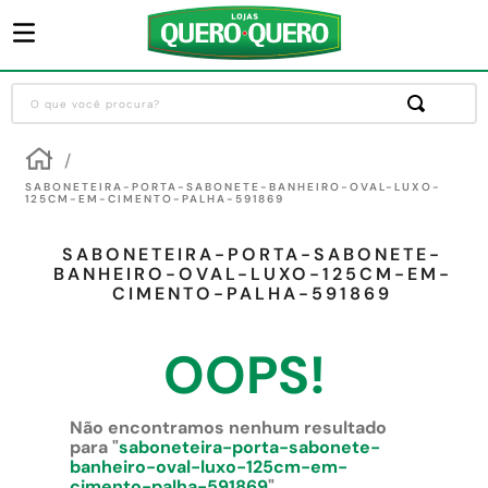
O que você procura?
Termos mais buscados
1
º
guarda roupa
SABONETEIRA-PORTA-SABONETE-BANHEIRO-OVAL-LUXO-
125CM-EM-CIMENTO-PALHA-591869
2
º
cozinha completa
SABONETEIRA-PORTA-SABONETE-
3
º
piso cerâmica
BANHEIRO-OVAL-LUXO-125CM-EM-
CIMENTO-PALHA-591869
4
º
sofa
5
º
máquina lavar roupas
OOPS!
6
º
iphone
7
º
forro pvc
Não encontramos nenhum resultado
para "
saboneteira-porta-sabonete-
8
º
porta
banheiro-oval-luxo-125cm-em-
cimento-palha-591869
"