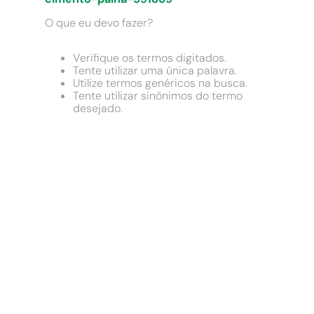
9
º
chuveiro
O que eu devo fazer?
10
º
cimento
Verifique os termos digitados.
Tente utilizar uma única palavra.
Utilize termos genéricos na busca.
Tente utilizar sinônimos do termo
desejado.