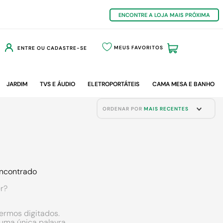
ENCONTRE A LOJA MAIS PRÓXIMA
MEUS FAVORITOS
ENTRE OU CADASTRE-SE
JARDIM
TVS E ÁUDIO
ELETROPORTÁTEIS
CAMA MESA E BANHO
ORDENAR POR
MAIS RECENTES
ncontrado
r?
termos digitados.
r uma única palavra.