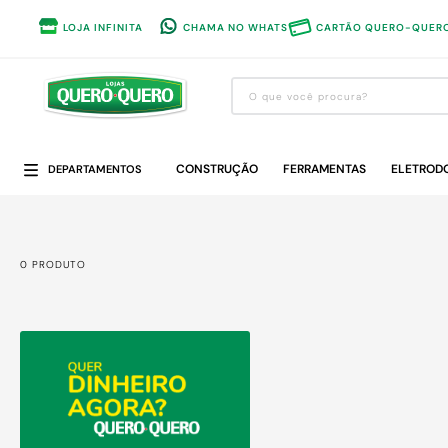
LOJA INFINITA
CHAMA NO WHATS
CARTÃO QUERO-QUER
O que você procura?
Termos mais buscados
CONSTRUÇÃO
1
º
guarda roupa
FERRAMENTAS
ELETROD
DEPARTAMENTOS
2
º
cozinha completa
3
º
piso cerâmica
0
PRODUTO
4
º
sofa
5
º
máquina lavar roupas
6
º
forro pvc
7
º
iphone
8
º
porta