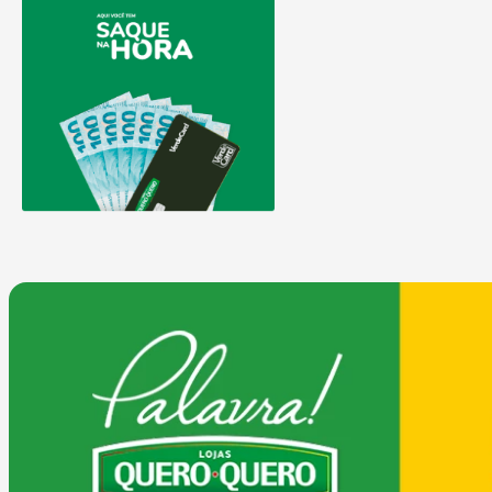
9
º
comoda
10
º
chuveiro