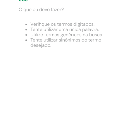
9
º
cimento
O que eu devo fazer?
10
º
chuveiro
Verifique os termos digitados.
Tente utilizar uma única palavra.
Utilize termos genéricos na busca.
Tente utilizar sinônimos do termo
desejado.