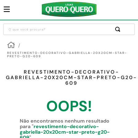
O que você procura?
Termos mais buscados
1
º
guarda roupa
REVESTIMENTO-DECORATIVO-GABRIELLA-20X20CM-STAR-
PRETO-G20-609
2
º
cozinha completa
REVESTIMENTO-DECORATIVO-
3
º
piso cerâmica
GABRIELLA-20X20CM-STAR-PRETO-G20-
609
4
º
sofa
5
º
máquina lavar roupas
OOPS!
6
º
iphone
7
º
forro pvc
Não encontramos nenhum resultado
para "
revestimento-decorativo-
8
º
porta
gabriella-20x20cm-star-preto-g20-
609
"