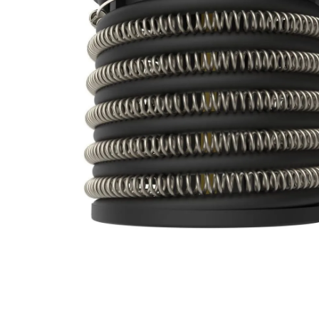
9
º
comoda
10
º
chuveiro