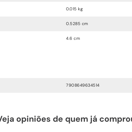
0.015 kg
0.5285 cm
4.6 cm
7908649634514
Veja opiniões de quem já compro