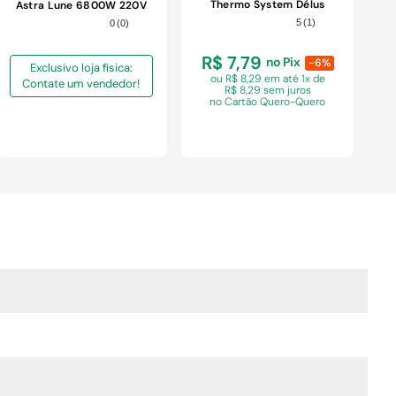
Thermo System Délus
Astra Lune 6800W 220V
220V
5
(
1
)
0
(
0
)
R$ 7,79
no Pix
-6%
Exclusivo loja física:
ou R$ 8,29 em
até 1x de
Contate um vendedor!
R$ 8,29 sem juros
no Cartão Quero-Quero
COMPRAR