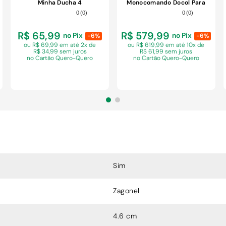
Minha Ducha 4
Monocomando Docol Para
Temperaturas Branco
Ducha Higiênica
0
(
0
)
0
(
0
)
6200W 220V
R$ 65,99
R$ 579,99
no Pix
no Pix
-6%
-6%
ou R$ 69,99 em
até 2x de
ou R$ 619,99 em
até 10x de
R$ 34,99 sem juros
R$ 61,99 sem juros
no Cartão Quero-Quero
no Cartão Quero-Quero
COMPRAR
COMPRAR
Sim
Zagonel
4.6 cm