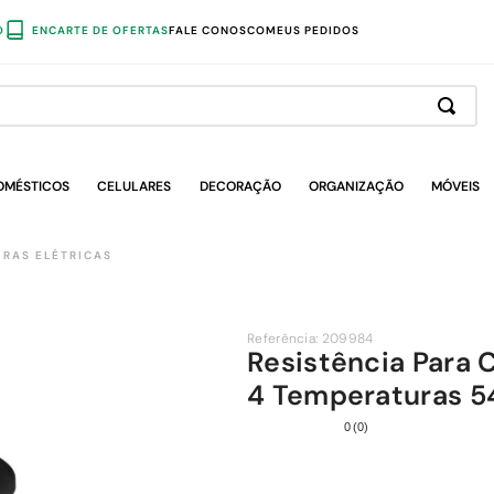
O
ENCARTE DE OFERTAS
FALE CONOSCO
MEUS PEDIDOS
OMÉSTICOS
CELULARES
DECORAÇÃO
ORGANIZAÇÃO
MÓVEIS
IRAS ELÉTRICAS
Referência
:
209984
Resistência Para
4 Temperaturas 
0
(
0
)