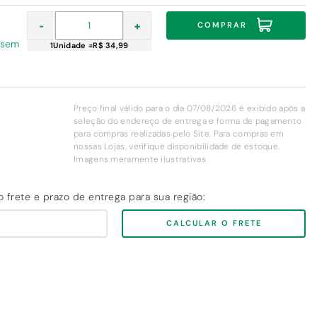
-
+
COMPRAR
9 sem
1
Unidade
=
R$ 34,99
Preço final válido para o dia 07/08/2026 é exibido após a
seleção do endereço de entrega e forma de pagamento
para compras realizadas pelo Site. Para compras em
nossas Lojas, verifique disponibilidade de estoque.
Imagens meramente ilustrativas
CALCULAR O FRETE