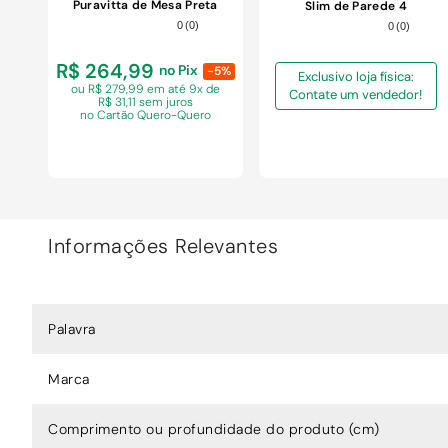
Puravitta de Mesa Preta
Slim de Parede 4
5500W 110V
Temperaturas Preta
0
(
0
)
0
(
0
)
5500W 110V
R$ 264,99
no Pix
-5%
Exclusivo loja física:
ou R$ 279,99 em
até 9x de
Contate um vendedor!
R$ 31,11 sem juros
no Cartão Quero-Quero
Informações Relevantes
COMPRAR
Palavra
Marca
Comprimento ou profundidade do produto (cm)