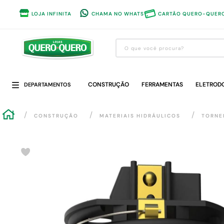
LOJA INFINITA
CHAMA NO WHATS
CARTÃO QUERO-QUER
O que você procura?
Termos mais buscados
CONSTRUÇÃO
1
º
guarda roupa
FERRAMENTAS
ELETROD
DEPARTAMENTOS
2
º
cozinha completa
CONSTRUÇÃO
MATERIAIS HIDRÁULICOS
TORNE
3
º
piso cerâmica
4
º
sofa
5
º
máquina lavar roupas
6
º
forro pvc
7
º
iphone
8
º
porta