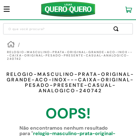
O que você procura?
Termos mais buscados
1
º
guarda roupa
RELOGIO-MASCULINO-PRATA-ORIGINAL-GRANDE-ACO-INOX--
-CAIXA-ORIGINAL-PESADO-PRESENTE-CASUAL-ANALOGICO-
240742
2
º
cozinha completa
3
º
piso cerâmica
RELOGIO-MASCULINO-PRATA-ORIGINAL-
GRANDE-ACO-INOX---CAIXA-ORIGINAL-
4
º
sofa
PESADO-PRESENTE-CASUAL-
ANALOGICO-240742
5
º
máquina lavar roupas
6
º
iphone
OOPS!
7
º
forro pvc
8
º
porta
Não encontramos nenhum resultado
para "
relogio-masculino-prata-original-