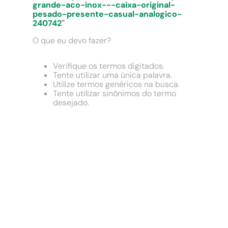
9
º
chuveiro
grande-aco-inox---caixa-original-
pesado-presente-casual-analogico-
10
º
cimento
240742
"
O que eu devo fazer?
Verifique os termos digitados.
Tente utilizar uma única palavra.
Utilize termos genéricos na busca.
Tente utilizar sinônimos do termo
desejado.