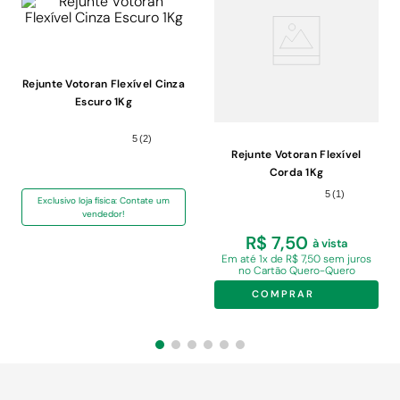
Rejunte Votoran Flexível Cinza
Escuro 1Kg
5
(
2
)
Rejunte Votoran Flexível
Corda 1Kg
5
(
1
)
Exclusivo loja física: Contate um
vendedor!
R$ 7,50
à vista
Em
até 1x de R$ 7,50 sem juros
no Cartão Quero-Quero
COMPRAR