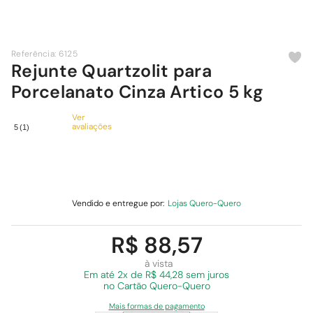
9
º
chuveiro
10
º
comoda
Referência
:
6125
Rejunte Quartzolit para
Porcelanato Cinza Artico 5 kg
Ver
avaliações
5
(
1
)
Vendido e entregue por:
Lojas Quero-Quero
R$ 88,57
à vista
Em
até 2x de R$ 44,28 sem juros
no Cartão Quero-Quero
Mais formas de pagamento