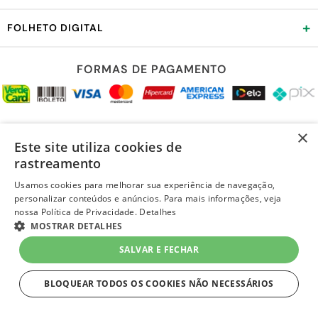
+
FOLHETO DIGITAL
FORMAS DE PAGAMENTO
REDES SOCIAIS
×
Este site utiliza cookies de
rastreamento
Usamos cookies para melhorar sua experiência de navegação,
personalizar conteúdos e anúncios. Para mais informações, veja
LOJA SEGURA
nossa Política de Privacidade.
Detalhes
MOSTRAR DETALHES
R$ 88,57
à vista
-
+
SALVAR E FECHAR
Em
até 2x de R$ 44,28 sem juros
no Cartão Quero-Quero
1
Unidade
=
R$ 88,57
BLOQUEAR TODOS OS COOKIES NÃO NECESSÁRIOS
COMPRAR
ESTRITAMENTE NECESSÁRIOS