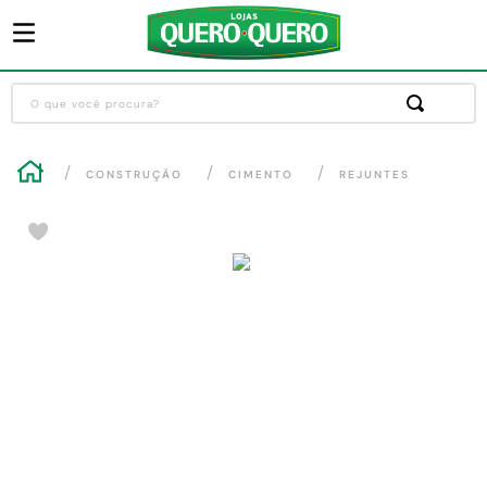
O que você procura?
Termos mais buscados
CONSTRUÇÃO
CIMENTO
REJUNTES
1
º
guarda roupa
2
º
cozinha completa
3
º
piso cerâmica
4
º
sofa
5
º
máquina lavar roupas
6
º
iphone
7
º
forro pvc
8
º
porta