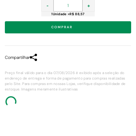
-
+
1
Unidade
=
R$ 88,57
COMPRAR
Compartilhar
Preço final válido para o dia 07/08/2026 é exibido após a seleção do
endereço de entrega e forma de pagamento para compras realizadas
pelo Site. Para compras em nossas Lojas, verifique disponibilidade de
estoque. Imagens meramente ilustrativas