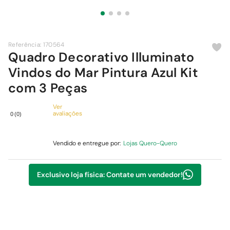
9
º
chuveiro
10
º
cimento
Referência
:
170564
Quadro Decorativo Illuminato
Vindos do Mar Pintura Azul Kit
com 3 Peças
Ver
avaliações
0
(
0
)
Vendido e entregue por:
Lojas Quero-Quero
Exclusivo loja física: Contate um vendedor!