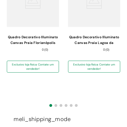
Quadro Decorativo Illuminato
Quadro Decorativo Illuminato
Canvas Praia Florianópolis
Canvas Praia Lagoa da
Amanhecer
Conceição
0
(
0
)
0
(
0
)
Exclusivo loja física: Contate um
Exclusivo loja física: Contate um
vendedor!
vendedor!
meli_shipping_mode