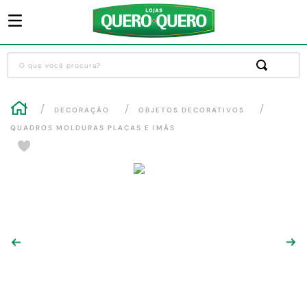
O que você procura?
Termos mais buscados
DECORAÇÃO
OBJETOS DECORATIVOS
1
º
guarda roupa
QUADROS MOLDURAS PLACAS E IMÃS
2
º
cozinha completa
3
º
piso cerâmica
4
º
sofa
5
º
máquina lavar roupas
6
º
iphone
7
º
forro pvc
8
º
porta