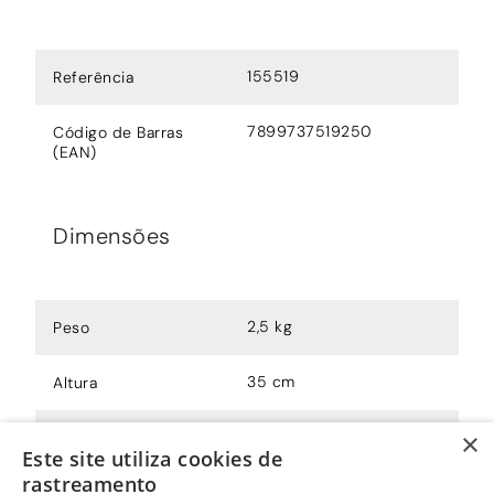
155519
Referência
7899737519250
Código de Barras
(EAN)
Dimensões
2,5 kg
Peso
35 cm
Altura
18 cm
×
Largura
Este site utiliza cookies de
rastreamento
49,5 cm
Comprimento