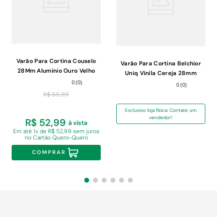
Varão Para Cortina Couselo
Varão Para Cortina Belchior
28Mm Alumínio Ouro Velho
Uniq Vinila Cereja 28mm
2,00m
3,00m
0
(
0
)
0
(
0
)
R$
69
,
99
Exclusivo loja física: Contate um
vendedor!
R$ 52,99
à vista
Em
até 1x de R$ 52,99 sem juros
no Cartão Quero-Quero
COMPRAR