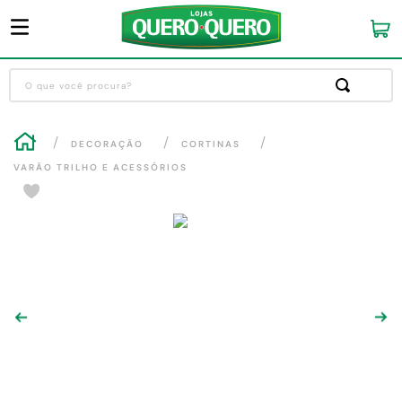
O que você procura?
Termos mais buscados
DECORAÇÃO
CORTINAS
1
º
guarda roupa
VARÃO TRILHO E ACESSÓRIOS
2
º
cozinha completa
3
º
piso cerâmica
4
º
sofa
5
º
máquina lavar roupas
6
º
forro pvc
7
º
iphone
8
º
porta