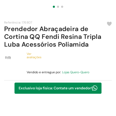
9
º
comoda
10
º
chuveiro
Referência
:
176807
Prendedor Abraçadeira de
Cortina QQ Fendi Resina Tripla
Luba Acessórios Poliamida
Ver
avaliações
0
(
0
)
Vendido e entregue por:
Lojas Quero-Quero
Exclusivo loja física: Contate um vendedor!