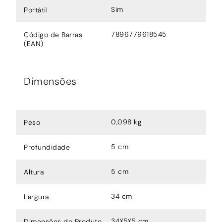
Sim
Portátil
7896779618545
Código de Barras
(EAN)
Dimensões
0,098 kg
Peso
5 cm
Profundidade
5 cm
Altura
34 cm
Largura
34X5X5 cm
Dimensões do Produto