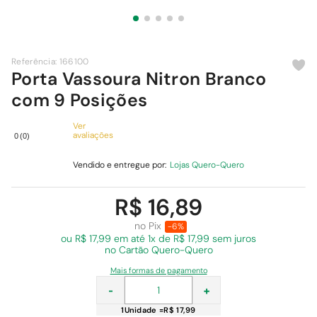
9
º
chuveiro
10
º
cimento
Referência
:
166100
Porta Vassoura Nitron Branco
com 9 Posições
Ver
avaliações
0
(
0
)
Vendido e entregue por:
Lojas Quero-Quero
R$ 16,89
no Pix
-6%
ou R$ 17,99 em
até 1x de R$ 17,99 sem juros
no Cartão Quero-Quero
Mais formas de pagamento
-
+
1
Unidade
=
R$ 17,99