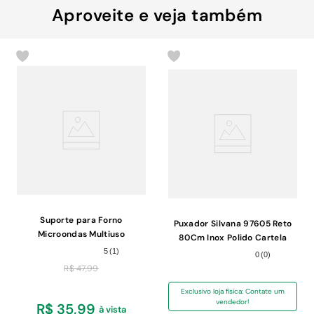
Aproveite e veja também
Suporte para Forno
Puxador Silvana 97605 Reto
Microondas Multiuso
80Cm Inox Polido Cartela
Brasforma Preto com Braço
Com 1 Par
5
(
1
)
0
(
0
)
Ajustável
R$
47
,
99
Exclusivo loja física: Contate um
vendedor!
R$ 35,99
à vista