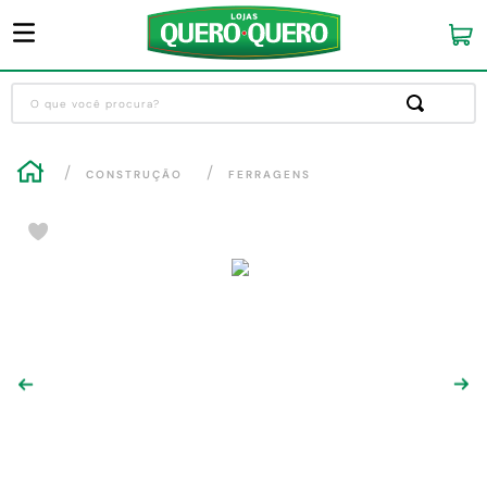
O que você procura?
Termos mais buscados
CONSTRUÇÃO
FERRAGENS
1
º
guarda roupa
2
º
cozinha completa
3
º
piso cerâmica
4
º
sofa
5
º
máquina lavar roupas
6
º
iphone
7
º
forro pvc
8
º
porta