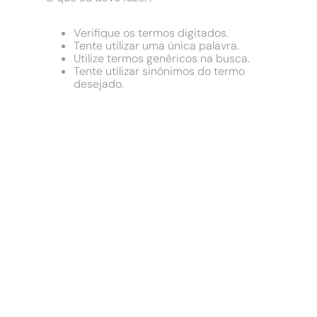
9
º
comoda
10
º
chuveiro
Verifique os termos digitados.
Tente utilizar uma única palavra.
Utilize termos genéricos na busca.
Tente utilizar sinônimos do termo
desejado.