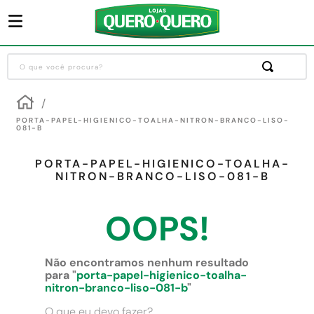
O que você procura?
Termos mais buscados
1
º
guarda roupa
PORTA-PAPEL-HIGIENICO-TOALHA-NITRON-BRANCO-LISO-
081-B
2
º
cozinha completa
PORTA-PAPEL-HIGIENICO-TOALHA-
3
º
piso cerâmica
NITRON-BRANCO-LISO-081-B
4
º
sofa
OOPS!
5
º
máquina lavar roupas
6
º
forro pvc
Não encontramos nenhum resultado
7
º
iphone
para "
porta-papel-higienico-toalha-
nitron-branco-liso-081-b
"
8
º
porta
O que eu devo fazer?