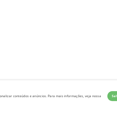
Sal
nalizar conteúdos e anúncios. Para mais informações, veja nossa