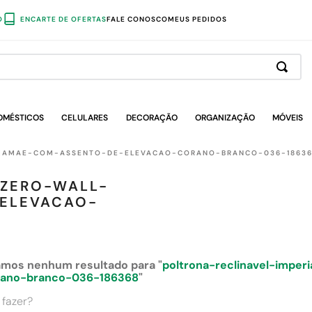
O
ENCARTE DE OFERTAS
FALE CONOSCO
MEUS PEDIDOS
OMÉSTICOS
CELULARES
DECORAÇÃO
ORGANIZAÇÃO
MÓVEIS
I-MAMAE-COM-ASSENTO-DE-ELEVACAO-CORANO-BRANCO-036-1863
-ZERO-WALL-
ELEVACAO-
mos nenhum resultado para "
poltrona-reclinavel-impe
rano-branco-036-186368
"
 fazer?