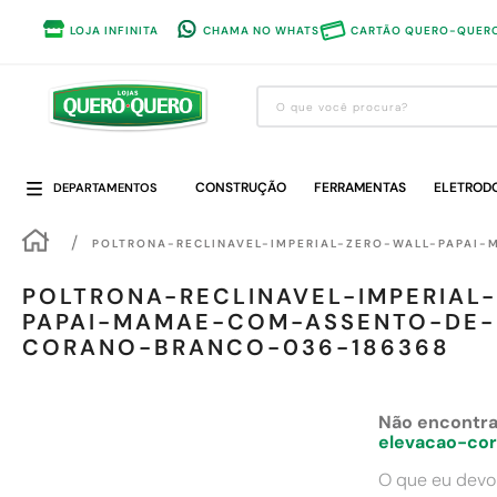
LOJA INFINITA
CHAMA NO WHATS
CARTÃO QUERO-QUER
O que você procura?
Termos mais buscados
CONSTRUÇÃO
1
º
guarda roupa
FERRAMENTAS
ELETROD
DEPARTAMENTOS
2
º
cozinha completa
POLTRONA-RECLINAVEL-IMPERIAL-ZERO-WALL-PAPA
3
º
piso cerâmica
POLTRONA-RECLINAVEL-IMPERIAL
4
º
sofa
PAPAI-MAMAE-COM-ASSENTO-DE-
CORANO-BRANCO-036-186368
5
º
máquina lavar roupas
6
º
iphone
Não encontra
7
º
forro pvc
elevacao-co
8
º
porta
O que eu devo