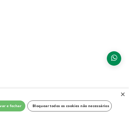
×
var e fechar
Bloquear todos os cookies não necessários