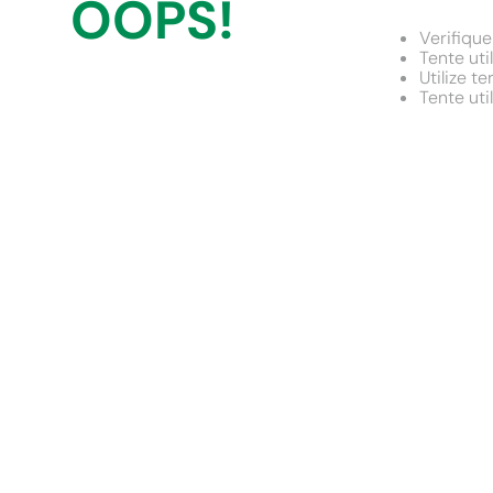
OOPS!
9
º
chuveiro
Verifique
10
º
comoda
Tente uti
Utilize t
Tente uti