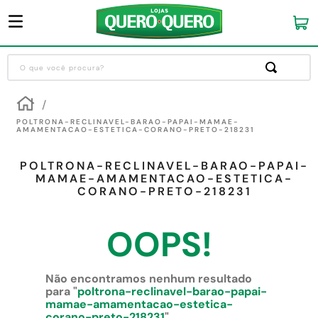
O que você procura?
Termos mais buscados
1
º
guarda roupa
POLTRONA-RECLINAVEL-BARAO-PAPAI-MAMAE-
AMAMENTACAO-ESTETICA-CORANO-PRETO-218231
2
º
cozinha completa
POLTRONA-RECLINAVEL-BARAO-PAPAI-
3
º
piso cerâmica
MAMAE-AMAMENTACAO-ESTETICA-
CORANO-PRETO-218231
4
º
sofa
5
º
máquina lavar roupas
OOPS!
6
º
iphone
7
º
forro pvc
Não encontramos nenhum resultado
para "
poltrona-reclinavel-barao-papai-
8
º
porta
mamae-amamentacao-estetica-
corano-preto-218231
"