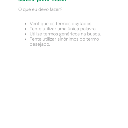
9
º
chuveiro
O que eu devo fazer?
10
º
comoda
Verifique os termos digitados.
Tente utilizar uma única palavra.
Utilize termos genéricos na busca.
Tente utilizar sinônimos do termo
desejado.