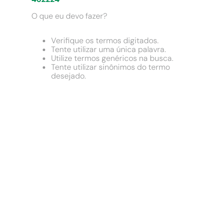
9
º
chuveiro
O que eu devo fazer?
10
º
cimento
Verifique os termos digitados.
Tente utilizar uma única palavra.
Utilize termos genéricos na busca.
Tente utilizar sinônimos do termo
desejado.