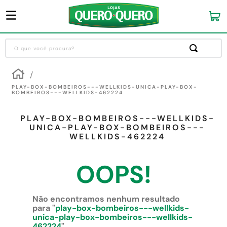
O que você procura?
Termos mais buscados
1
º
guarda roupa
PLAY-BOX-BOMBEIROS---WELLKIDS-UNICA-PLAY-BOX-
BOMBEIROS---WELLKIDS-462224
2
º
cozinha completa
PLAY-BOX-BOMBEIROS---WELLKIDS-
3
º
piso cerâmica
UNICA-PLAY-BOX-BOMBEIROS---
WELLKIDS-462224
4
º
sofa
5
º
máquina lavar roupas
OOPS!
6
º
iphone
7
º
forro pvc
Não encontramos nenhum resultado
para "
play-box-bombeiros---wellkids-
8
º
porta
unica-play-box-bombeiros---wellkids-
462224
"