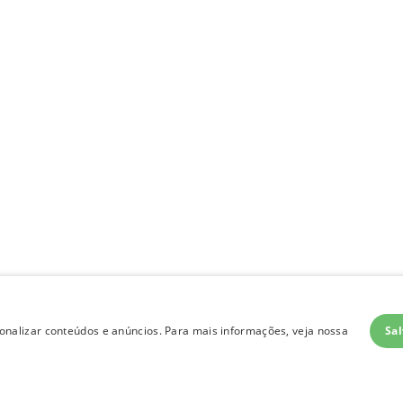
Sal
nalizar conteúdos e anúncios. Para mais informações, veja nossa