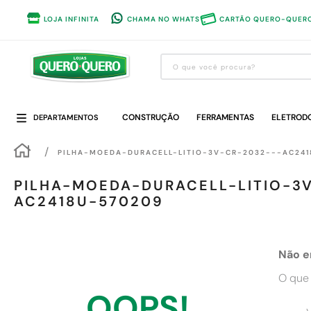
LOJA INFINITA
CHAMA NO WHATS
CARTÃO QUERO-QUER
O que você procura?
Termos mais buscados
CONSTRUÇÃO
1
º
guarda roupa
FERRAMENTAS
ELETROD
DEPARTAMENTOS
2
º
cozinha completa
PILHA-MOEDA-DURACELL-LITIO-3V-CR-2032---AC241
3
º
piso cerâmica
PILHA-MOEDA-DURACELL-LITIO-3
4
º
sofa
AC2418U-570209
5
º
máquina lavar roupas
6
º
iphone
Não e
7
º
forro pvc
O que 
8
º
porta
OOPS!