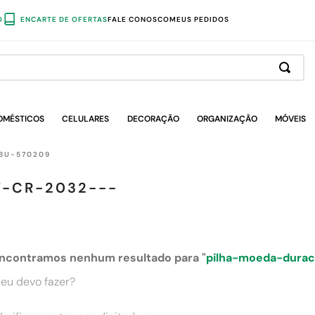
O
ENCARTE DE OFERTAS
FALE CONOSCO
MEUS PEDIDOS
OMÉSTICOS
CELULARES
DECORAÇÃO
ORGANIZAÇÃO
MÓVEIS
8U-570209
V-CR-2032---
ncontramos nenhum resultado para "
pilha-moeda-durac
eu devo fazer?