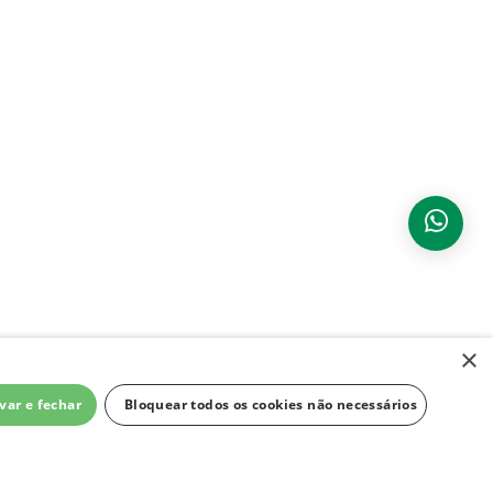
×
var e fechar
Bloquear todos os cookies não necessários