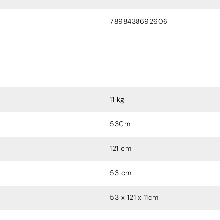
7898438692606
11 kg
53Cm
121 cm
53 cm
53 x 121 x 11cm