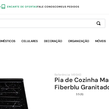
O
ENCARTE DE OFERTAS
FALE CONOSCO
MEUS PEDIDOS
OMÉSTICOS
CELULARES
DECORAÇÃO
ORGANIZAÇÃO
MÓVEIS
Referência
:
149943
Pia de Cozinha M
Fiberblu Granitad
3.5
(
6
)