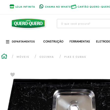
LOJA INFINITA
CHAMA NO WHATS
CARTÃO QUERO-QUER
O que você procura?
Termos mais buscados
CONSTRUÇÃO
1
º
guarda roupa
FERRAMENTAS
ELETROD
DEPARTAMENTOS
2
º
cozinha completa
MÓVEIS
COZINHA
PIAS E CUBAS
3
º
piso cerâmica
4
º
sofa
5
º
máquina lavar roupas
6
º
iphone
7
º
forro pvc
8
º
porta