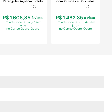
Retangular Aço Inox Polido
com 2 Cubas e Dois Ralos
Inox Tramontina 55CM
Acetinado Tramontina
0
(
0
)
0
(
0
)
180X55CM
R$ 1.608,85
R$ 1.482,35
à vista
à vista
Em
até 5x de R$ 321,77 sem
Em
até 5x de R$ 296,47 sem
juros
juros
no Cartão Quero-Quero
no Cartão Quero-Quero
COMPRAR
COMPRAR