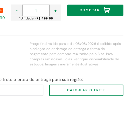
-
+
COMPRAR
%
,99
1
Unidade
=
R$ 499,99
Preço final válido para o dia 08/08/2026 é exibido após
a seleção do endereço de entrega e forma de
pagamento para compras realizadas pelo Site. Para
compras em nossas Lojas, verifique disponibilidade de
estoque. Imagens meramente ilustrativas
CALCULAR O FRETE