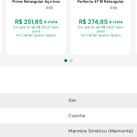
Prime Retangular Aço Inox
Perfecta 47 Bl Retangular
Acetinado com Válvula
Aço Inox Polido Inox
0
(
0
)
0
(
0
)
Tramontina 30CM
Tramontina
R$ 251,85
R$ 274,85
à vista
à vista
Em
até 5x de R$ 50,37 sem
Em
até 5x de R$ 54,97 sem
juros
juros
no Cartão Quero-Quero
no Cartão Quero-Quero
COMPRAR
COMPRAR
Sim
Cozinha
Marmóre Sintético (Marmorite)