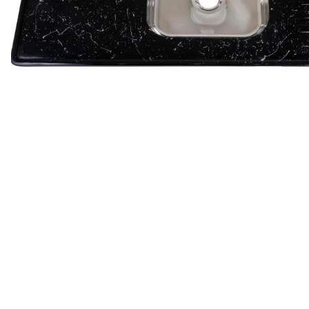
9
º
chuveiro
10
º
cimento