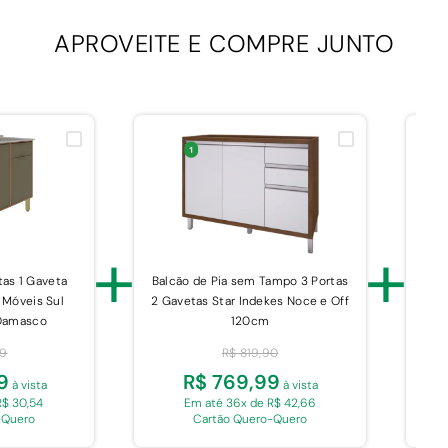
APROVEITE E
COMPRE JUNTO
+
+
tas 1 Gaveta
Balcão de Pia sem Tampo 3 Portas
 Móveis Sul
2 Gavetas Star Indekes Noce e Off
V
Damasco
120cm
99
R$ 819,90
9
R$ 769,99
à vista
à vista
R$ 30,54
Em até 36x de R$ 42,66
-Quero
Cartão Quero-Quero