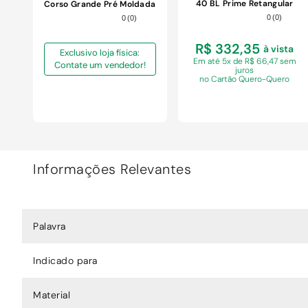
40 BL Prime Retangular
Corso Grande Pré Moldada
Aço Inox Acetinado Prata
Soft Branca 100x50cm
0
(
0
)
0
(
0
)
Tramontina 34CM
R$ 332,35
à vista
Exclusivo loja física:
Em
até 5x de R$ 66,47 sem
Contate um vendedor!
juros
no Cartão Quero-Quero
Informações Relevantes
COMPRAR
Palavra
Indicado para
Material