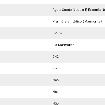
Água, Sabão Neutro E Esponja N
Marmóre Sintético (Marmorite)
15Mm
Pia Marmorite
542
Pia
Não
Não
Não