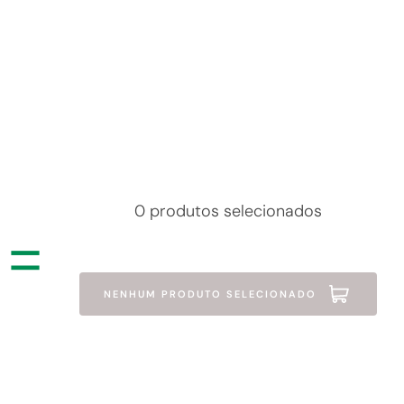
0 produtos selecionados
+
=
álvula Para Pia Romar Metal
Válvula Para Pia Americana Astra
Cromado 3.1/2"
NENHUM PRODUTO SELECIONADO
ABS Cromada VA2
R$ 39,99
R$ 36,99
à vista
à vista
Em até 1x de R$ 39,99
Em até 1x de R$ 36,99
Cartão Quero-Quero
Cartão Quero-Quero