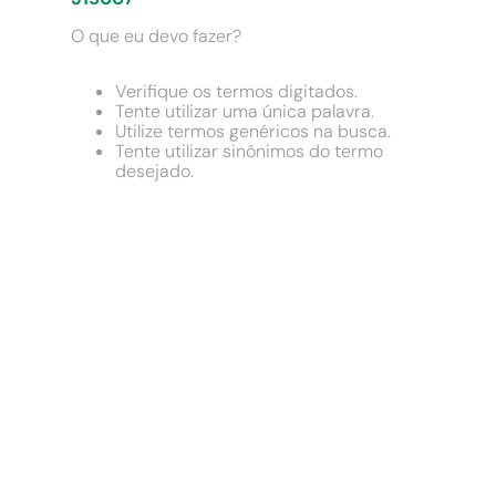
9
º
comoda
O que eu devo fazer?
10
º
chuveiro
Verifique os termos digitados.
Tente utilizar uma única palavra.
Utilize termos genéricos na busca.
Tente utilizar sinônimos do termo
desejado.