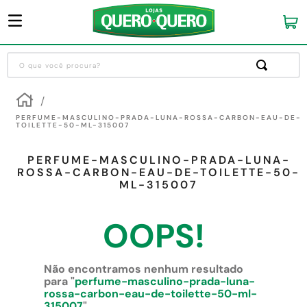
O que você procura?
Termos mais buscados
1
º
guarda roupa
PERFUME-MASCULINO-PRADA-LUNA-ROSSA-CARBON-EAU-DE-
TOILETTE-50-ML-315007
2
º
cozinha completa
PERFUME-MASCULINO-PRADA-LUNA-
3
º
piso cerâmica
ROSSA-CARBON-EAU-DE-TOILETTE-50-
ML-315007
4
º
sofa
5
º
máquina lavar roupas
OOPS!
6
º
forro pvc
7
º
iphone
Não encontramos nenhum resultado
para "
perfume-masculino-prada-luna-
8
º
porta
rossa-carbon-eau-de-toilette-50-ml-
315007
"