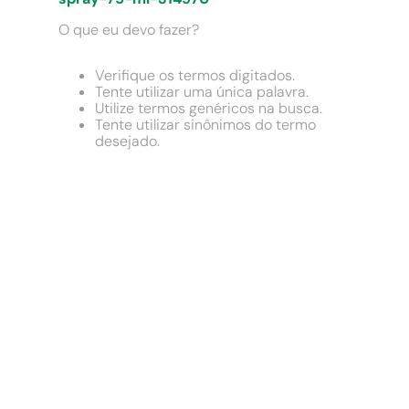
9
º
cimento
O que eu devo fazer?
10
º
chuveiro
Verifique os termos digitados.
Tente utilizar uma única palavra.
Utilize termos genéricos na busca.
Tente utilizar sinônimos do termo
desejado.