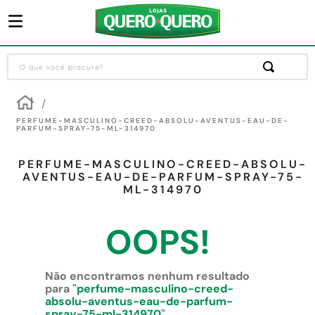
O que você procura?
Termos mais buscados
1
º
guarda roupa
PERFUME-MASCULINO-CREED-ABSOLU-AVENTUS-EAU-DE-
PARFUM-SPRAY-75-ML-314970
2
º
cozinha completa
PERFUME-MASCULINO-CREED-ABSOLU-
3
º
sofa
AVENTUS-EAU-DE-PARFUM-SPRAY-75-
ML-314970
4
º
piso cerâmica
5
º
máquina lavar roupas
OOPS!
6
º
iphone
7
º
forro pvc
Não encontramos nenhum resultado
para "
perfume-masculino-creed-
8
º
porta
absolu-aventus-eau-de-parfum-
spray-75-ml-314970
"