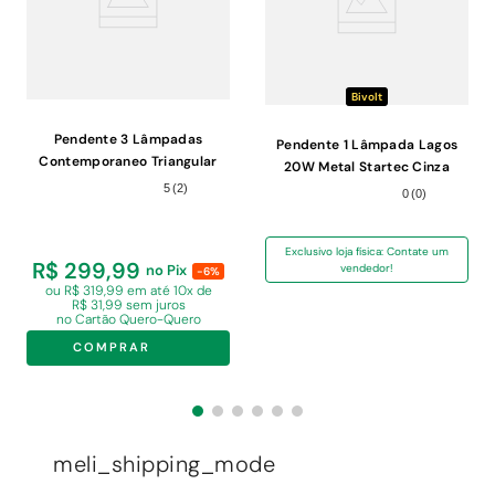
Bivolt
Pendente 3 Lâmpadas
Pendente 1 Lâmpada Lagos
Contemporaneo Triangular
20W Metal Startec Cinza
60W Metal Pantoja 6191 Preto
Bivolt
5
(
2
)
0
(
0
)
Bivolt
Exclusivo loja física: Contate um
R$ 299,99
no Pix
vendedor!
-6%
ou R$ 319,99 em
até 10x de
R$ 31,99 sem juros
no Cartão Quero-Quero
COMPRAR
meli_shipping_mode