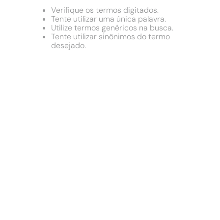
9
º
chuveiro
Verifique os termos digitados.
10
º
cimento
Tente utilizar uma única palavra.
Utilize termos genéricos na busca.
Tente utilizar sinônimos do termo
desejado.