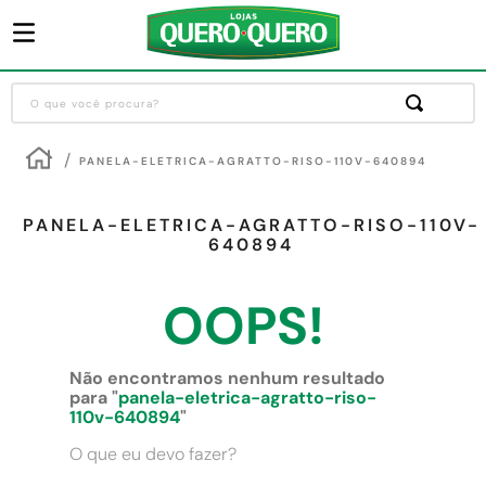
O que você procura?
Termos mais buscados
PANELA-ELETRICA-AGRATTO-RISO-110V-640894
1
º
guarda roupa
2
º
cozinha completa
PANELA-ELETRICA-AGRATTO-RISO-110V-
640894
3
º
piso cerâmica
4
º
sofa
OOPS!
5
º
máquina lavar roupas
6
º
iphone
Não encontramos nenhum resultado
para "
panela-eletrica-agratto-riso-
7
º
forro pvc
110v-640894
"
8
º
porta
O que eu devo fazer?