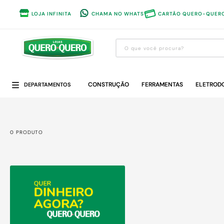
LOJA INFINITA
CHAMA NO WHATS
CARTÃO QUERO-QUER
O que você procura?
Termos mais buscados
CONSTRUÇÃO
1
º
guarda roupa
FERRAMENTAS
ELETROD
DEPARTAMENTOS
2
º
cozinha completa
3
º
piso cerâmica
0
PRODUTO
4
º
sofa
5
º
máquina lavar roupas
6
º
forro pvc
7
º
iphone
8
º
porta