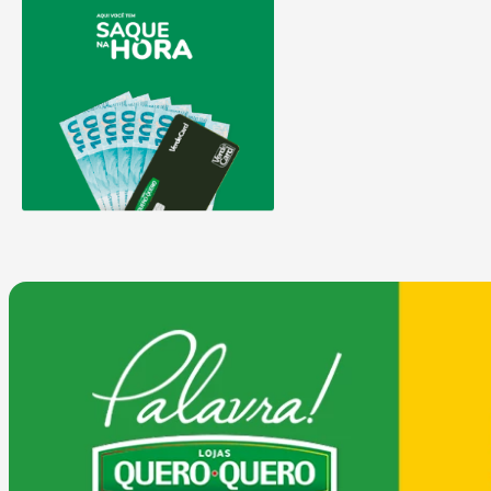
9
º
comoda
10
º
chuveiro