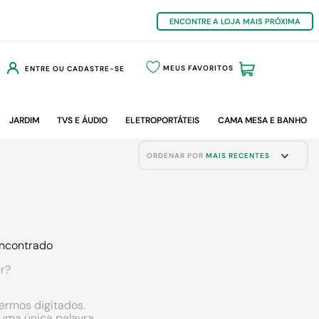
ENCONTRE A LOJA MAIS PRÓXIMA
MEUS FAVORITOS
ENTRE OU CADASTRE-SE
JARDIM
TVS E ÁUDIO
ELETROPORTÁTEIS
CAMA MESA E BANHO
ORDENAR POR
MAIS RECENTES
ncontrado
r?
termos digitados.
r uma única palavra.