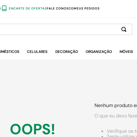
O
ENCARTE DE OFERTAS
FALE CONOSCO
MEUS PEDIDOS
OMÉSTICOS
CELULARES
DECORAÇÃO
ORGANIZAÇÃO
MÓVEIS
Nenhum produto e
O que eu devo faze
OOPS!
Verifique os 
Tente utiliza