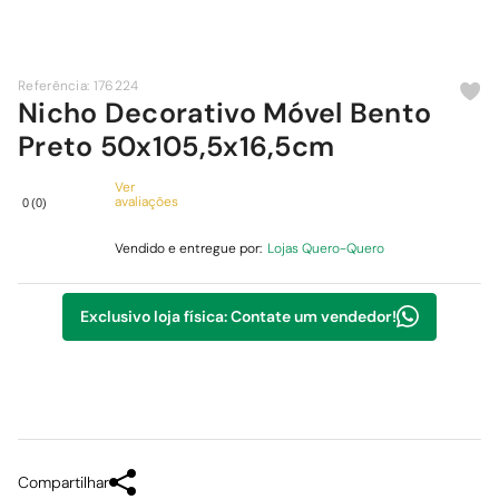
9
º
comoda
10
º
chuveiro
Referência
:
176224
Nicho Decorativo Móvel Bento
Preto 50x105,5x16,5cm
Ver
avaliações
0
(
0
)
Vendido e entregue por:
Lojas Quero-Quero
Exclusivo loja física: Contate um vendedor!
Compartilhar