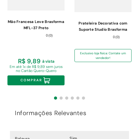
Mão Francesa Leve Brasforma
Prateleira Decorativa com
MFL-37 Preto
Suporte Studio Brasforma
KPC UV Chocolate
0
(
0
)
0
(
0
)
60x25x1,5cm
Exclusivo loja física: Contate um
vendedor!
R$ 9,89
à vista
Em
até 1x de R$ 9,89 sem juros
no Cartão Quero-Quero
COMPRAR
Informações Relevantes
Sim
Palavra