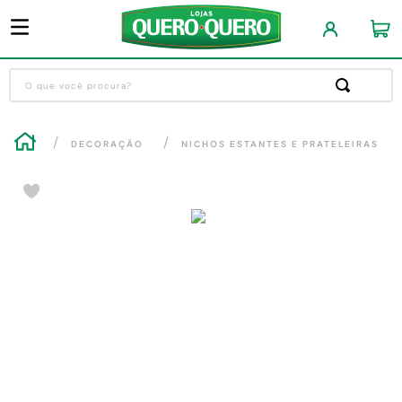
O que você procura?
Termos mais buscados
DECORAÇÃO
NICHOS ESTANTES E PRATELEIRAS
1
º
guarda roupa
2
º
cozinha completa
3
º
piso cerâmica
4
º
sofa
5
º
máquina lavar roupas
6
º
forro pvc
7
º
iphone
8
º
porta