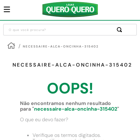
O que você procura?
Termos mais buscados
NECESSAIRE-ALCA-ONCINHA-315402
1
º
guarda roupa
2
º
cozinha completa
NECESSAIRE-ALCA-ONCINHA-315402
3
º
piso cerâmica
OOPS!
4
º
sofa
5
º
máquina lavar roupas
Não encontramos nenhum resultado
6
º
iphone
para "
necessaire-alca-oncinha-315402
"
7
º
forro pvc
O que eu devo fazer?
8
º
porta
Verifique os termos digitados.