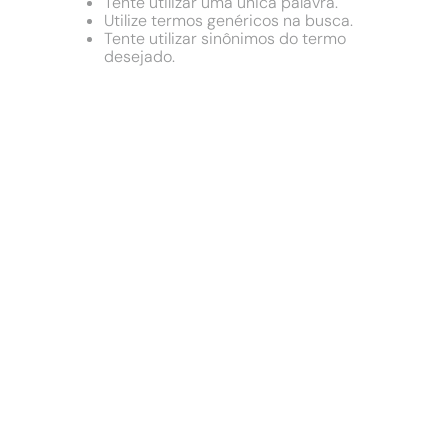
9
º
cimento
Tente utilizar uma única palavra.
Utilize termos genéricos na busca.
10
º
chuveiro
Tente utilizar sinônimos do termo
desejado.