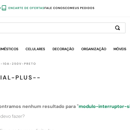
O
ENCARTE DE OFERTAS
FALE CONOSCO
MEUS PEDIDOS
OMÉSTICOS
CELULARES
DECORAÇÃO
ORGANIZAÇÃO
MÓVEIS
D-10A-250V-PRETO
IAL-PLUS--
ontramos nenhum resultado para "
modulo-interruptor-s
devo fazer?