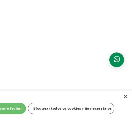
×
var e fechar
Bloquear todos os cookies não necessários