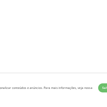
Sal
nalizar conteúdos e anúncios. Para mais informações, veja nossa