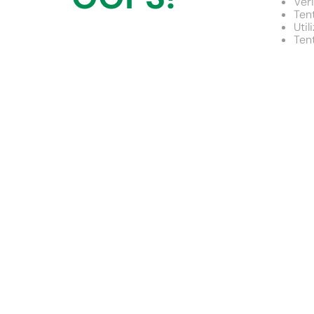
Veri
9
º
chuveiro
Tent
Util
10
º
cimento
Tent