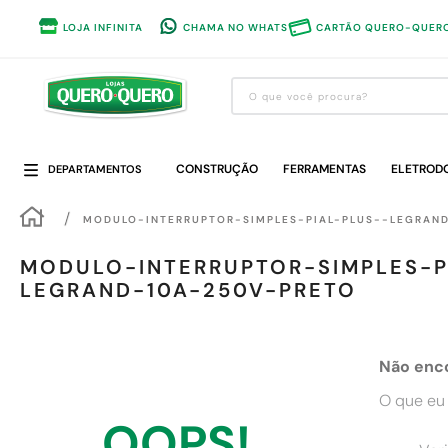
LOJA INFINITA
CHAMA NO WHATS
CARTÃO QUERO-QUER
O que você procura?
Termos mais buscados
CONSTRUÇÃO
1
º
guarda roupa
FERRAMENTAS
ELETROD
DEPARTAMENTOS
2
º
cozinha completa
MODULO-INTERRUPTOR-SIMPLES-PIAL-PLUS--LEGRAN
3
º
piso cerâmica
MODULO-INTERRUPTOR-SIMPLES-P
4
º
sofa
LEGRAND-10A-250V-PRETO
5
º
máquina lavar roupas
6
º
iphone
Não enc
7
º
forro pvc
O que eu 
8
º
porta
OOPS!