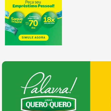
9
º
comoda
10
º
chuveiro