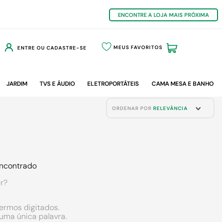
ENCONTRE A LOJA MAIS PRÓXIMA
MEUS FAVORITOS
ENTRE OU CADASTRE-SE
JARDIM
TVS E ÁUDIO
ELETROPORTÁTEIS
CAMA MESA E BANHO
ORDENAR POR
RELEVÂNCIA
ncontrado
r?
termos digitados.
r uma única palavra.