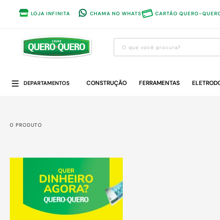
LOJA INFINITA
CHAMA NO WHATS
CARTÃO QUERO-QUER
O que você procura?
Termos mais buscados
CONSTRUÇÃO
1
º
guarda roupa
FERRAMENTAS
ELETROD
DEPARTAMENTOS
2
º
cozinha completa
3
º
piso cerâmica
0
PRODUTO
4
º
sofa
5
º
máquina lavar roupas
6
º
forro pvc
7
º
iphone
8
º
porta