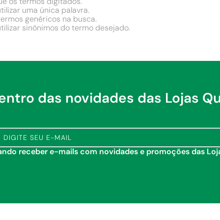
ue os termos digitados.
tilizar uma única palavra.
 termos genéricos na busca.
tilizar sinônimos do termo desejado.
dentro das novidades das Lojas Q
tando receber e-mails com novidades e promoções das Lo