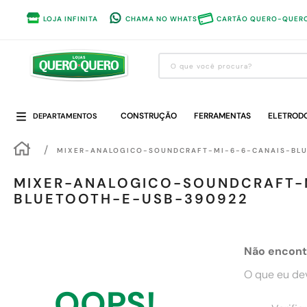
LOJA INFINITA
CHAMA NO WHATS
CARTÃO QUERO-QUER
O que você procura?
Termos mais buscados
CONSTRUÇÃO
1
º
guarda roupa
FERRAMENTAS
ELETROD
DEPARTAMENTOS
2
º
cozinha completa
MIXER-ANALOGICO-SOUNDCRAFT-MI-6-6-CANAIS-BL
3
º
piso cerâmica
MIXER-ANALOGICO-SOUNDCRAFT-
4
º
sofa
BLUETOOTH-E-USB-390922
5
º
máquina lavar roupas
6
º
forro pvc
Não encont
7
º
iphone
O que eu dev
8
º
porta
OOPS!