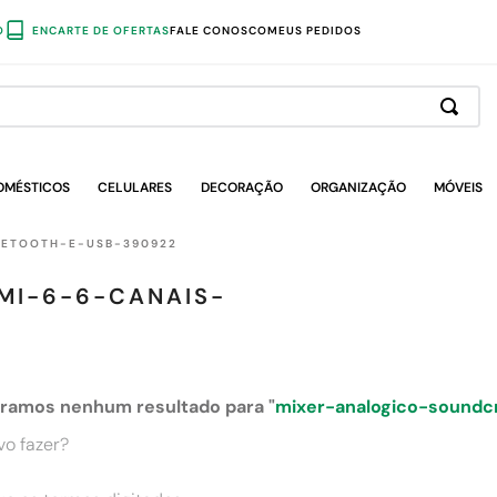
O
ENCARTE DE OFERTAS
FALE CONOSCO
MEUS PEDIDOS
OMÉSTICOS
CELULARES
DECORAÇÃO
ORGANIZAÇÃO
MÓVEIS
UETOOTH-E-USB-390922
MI-6-6-CANAIS-
ramos nenhum resultado para "
mixer-analogico-soundc
o fazer?