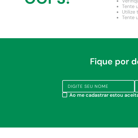
Verifiq
9
º
comoda
Tente u
Utilize
10
º
chuveiro
Tente u
Fique por 
Ao me cadastrar estou acei