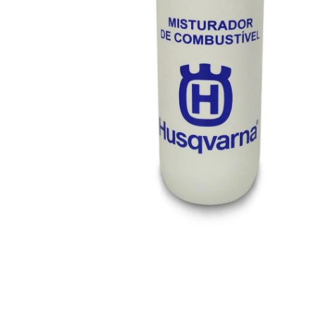
9
º
chuveiro
10
º
cimento