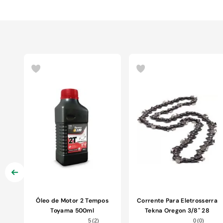
Óleo de Motor 2 Tempos
Corrente Para Eletrosserra
Toyama 500ml
Tekna Oregon 3/8" 28
Dentes
5
(
2
)
0
(
0
)