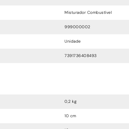
Misturador Combustível
999000002
Unidade
7391736408493
0,2 kg
10 cm