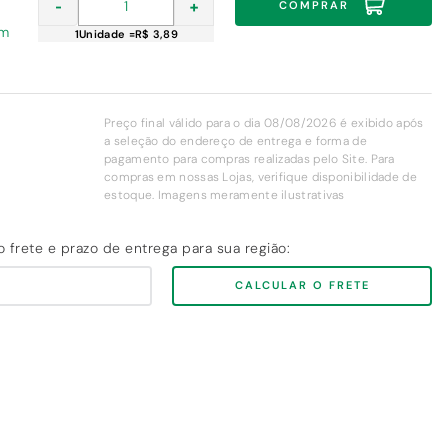
-
+
COMPRAR
em
1
Unidade
=
R$ 3,89
Preço final válido para o dia 08/08/2026 é exibido após
a seleção do endereço de entrega e forma de
pagamento para compras realizadas pelo Site. Para
compras em nossas Lojas, verifique disponibilidade de
estoque. Imagens meramente ilustrativas
CALCULAR O FRETE