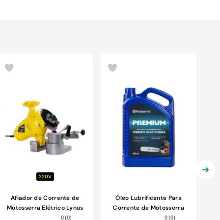
220V
Afiador de Corrente de
Óleo Lubrificante Para
Motosserra Elétrico Lynus
Corrente de Motosserra
ALC-250 250W 220V
Husqvarna 4L
0
(
0
)
0
(
0
)