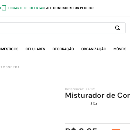
O
ENCARTE DE OFERTAS
FALE CONOSCO
MEUS PEDIDOS
OMÉSTICOS
CELULARES
DECORAÇÃO
ORGANIZAÇÃO
MÓVEIS
OTOSSERRA
Referência
:
33765
Misturador de Co
3
(
1
)