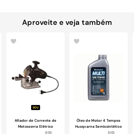
Aproveite e veja também
110V
Afiador de Corrente de
Óleo de Motor 4 Tempos
Motosserra Elétrico
Husqvarna Semissintético
Matsuyama 180W 110V
15w40 1L
0
(
0
)
0
(
0
)