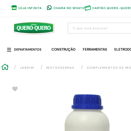
LOJA INFINITA
CHAMA NO WHATS
CARTÃO QUERO-QUER
O que você procura?
Termos mais buscados
CONSTRUÇÃO
1
º
guarda roupa
FERRAMENTAS
ELETROD
DEPARTAMENTOS
2
º
cozinha completa
JARDIM
MOTOSSERRAS
COMPLEMENTOS DE M
3
º
piso cerâmica
4
º
sofa
5
º
máquina lavar roupas
6
º
iphone
7
º
forro pvc
8
º
porta