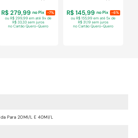
R$ 279,99
R$ 145,99
no Pix
no Pix
-7%
-6%
ou R$ 299,99 em
até 9x de
ou R$ 155,99 em
até 5x de
R$ 33,33 sem juros
R$ 31,19 sem juros
no Cartão Quero-Quero
no Cartão Quero-Quero
COMPRAR
COMPRAR
da Para 20Ml/L E 40Ml/L