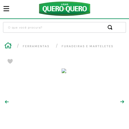
O que você procura?
Termos mais buscados
FERRAMENTAS
FURADEIRAS E MARTELETES
1
º
guarda roupa
2
º
cozinha completa
3
º
piso cerâmica
4
º
sofa
5
º
máquina lavar roupas
6
º
iphone
7
º
forro pvc
8
º
porta