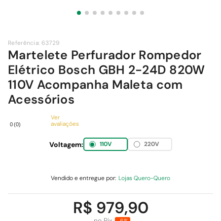
9
º
chuveiro
10
º
cimento
Referência
:
63729
Martelete Perfurador Rompedor
Elétrico Bosch GBH 2-24D 820W
110V Acompanha Maleta com
Acessórios
Ver
avaliações
0
(
0
)
Voltagem:
110V
220V
Vendido e entregue por:
Lojas Quero-Quero
R$ 979,90
no Pix