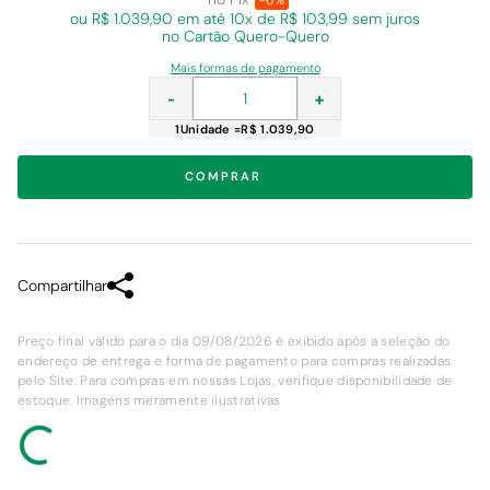
-6%
ou R$ 1.039,90 em
até 10x de R$ 103,99 sem juros
no Cartão Quero-Quero
Mais formas de pagamento
-
+
1
Unidade
=
R$ 1.039,90
COMPRAR
Compartilhar
Preço final válido para o dia 09/08/2026 é exibido após a seleção do
endereço de entrega e forma de pagamento para compras realizadas
pelo Site. Para compras em nossas Lojas, verifique disponibilidade de
estoque. Imagens meramente ilustrativas