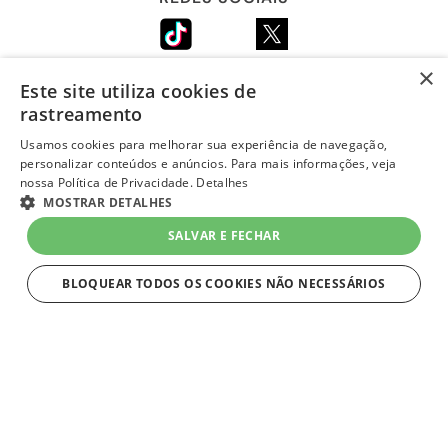
×
Este site utiliza cookies de
LOJA SEGURA
rastreamento
Usamos cookies para melhorar sua experiência de navegação,
personalizar conteúdos e anúncios. Para mais informações, veja
nossa Política de Privacidade.
Detalhes
R$ 979,90
MOSTRAR DETALHES
no Pix
-6%
-
+
ou R$ 1.039,90 em
até 10x de
SALVAR E FECHAR
R$ 103,99 sem juros
1
Unidade
=
R$ 1.039,90
no Cartão Quero-Quero
BLOQUEAR TODOS OS COOKIES NÃO NECESSÁRIOS
COMPRAR
ESTRITAMENTE NECESSÁRIOS
layout e desenvolvimento
Quero-Quero 2023 | todos os direitos reservados
Estritamente necessários
LOJAS QUERO-QUERO S.A. - CNPJ 96.418.264/0218-02
Av. General Flores Da Cunha, 1943, Vila Cachoeirinha, Cachoeirinha, RS - CEP 94.910-003