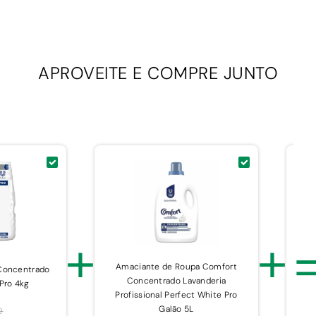
APROVEITE E
COMPRE JUNTO
+
+
Amaciante de Roupa Comfort
Concentrado
Concentrado Lavanderia
P
Pro 4kg
Profissional Perfect White Pro
Galão 5L
9