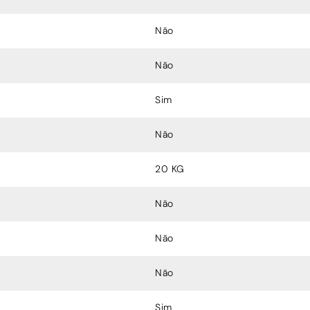
Não
Não
Sim
Não
20 KG
Não
Não
Não
Sim