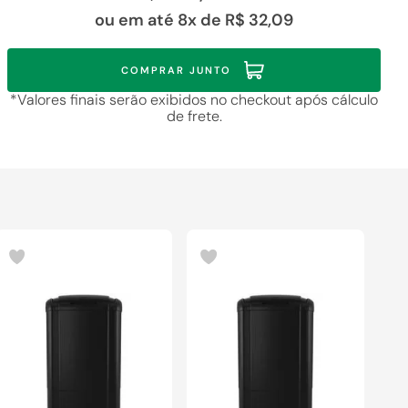
R$ 14,99
R$ 7,99
ou em até
8
x de
R$ 32,09
à vista
à vista
Em até 1x de R$ 14,99
Em até 1x de R$ 7,99
Cartão Quero-Quero
Cartão Quero-Quero
COMPRAR JUNTO
*Valores finais serão exibidos no checkout após cálculo
de frete.