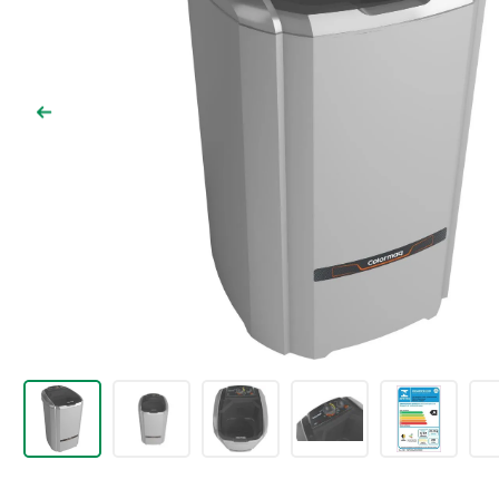
9
º
chuveiro
10
º
comoda