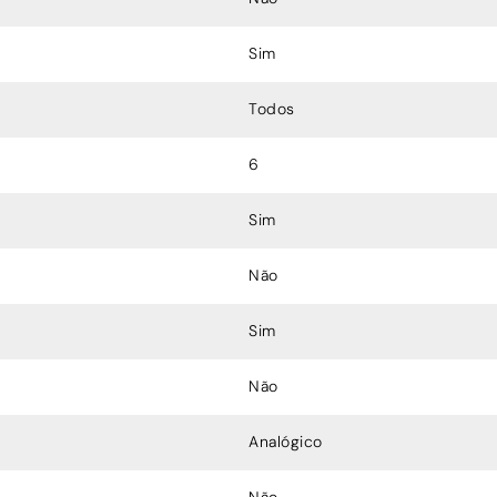
Sim
Todos
6
Sim
Não
Sim
Não
Analógico
Não