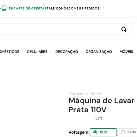
O
ENCARTE DE OFERTAS
FALE CONOSCO
MEUS PEDIDOS
OMÉSTICOS
CELULARES
DECORAÇÃO
ORGANIZAÇÃO
MÓVEIS
Referência
:
190601
Máquina de Lavar
Prata 110V
5
(
7
)
Voltagem:
110V
220V