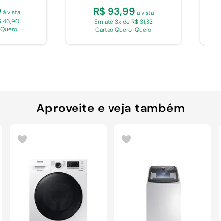
0
R$ 93,99
à vista
à vista
$ 46,90
Em até 3x de R$ 31,33
-Quero
Cartão Quero-Quero
Aproveite e veja também