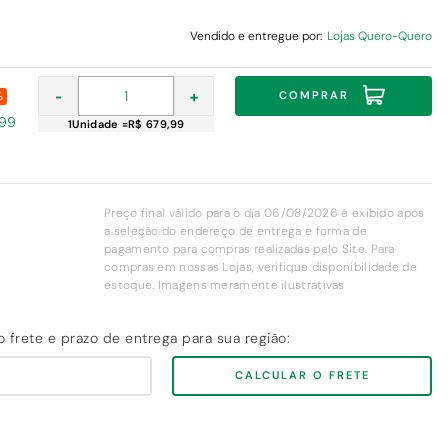
Vendido e entregue por:
Lojas Quero-Quero
-
+
COMPRAR
%
,99
1
Unidade
=
R$ 679,99
Preço final válido para o dia 06/08/2026 é exibido após
a seleção do endereço de entrega e forma de
pagamento para compras realizadas pelo Site. Para
compras em nossas Lojas, verifique disponibilidade de
estoque. Imagens meramente ilustrativas
CALCULAR O FRETE