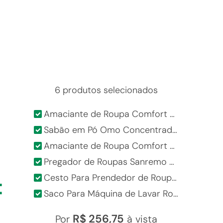
6 produtos selecionados
Amaciante de Roupa Comfort Profissional Original Pro Galão 7L
Sabão em Pó Omo Concentrado Perfect White Pro 4kg
Amaciante de Roupa Comfort Concentrado Lavanderia Profissional Perfect White Pro Galão 5L
Pregador de Roupas Sanremo Multicolorido 12 Unidades
+
=
Cesto Para Prendedor de Roupas Sanremo Natural Transparente 22x15x13cm 1,6L
Saco Para Máquina de Lavar Roupas Oikos Tamanhos P M G Kit com 3 Peças
Cesto Para Prendedor de Roupas
regador de Roupas Sanremo
Sanremo Natural Transparente
Multicolorido 12 Unidades
22x15x13cm 1,6L
R$ 256,75
Por
à vista