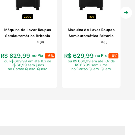
220V
110V
Máquina de Lavar Roupas
Máquina de Lavar Roupas
Semiautomática Britania
Semiautomática Britania
BLT22P 20,6Kg Preta 220V
BLT22P 20,6Kg Preta 110V
0
(
0
)
0
(
0
)
R$ 629,99
R$ 629,99
no Pix
no Pix
-6%
-6%
ou R$ 669,99 em
até 10x de
ou R$ 669,99 em
até 10x de
R$ 66,99 sem juros
R$ 66,99 sem juros
no Cartão Quero-Quero
no Cartão Quero-Quero
COMPRAR
COMPRAR