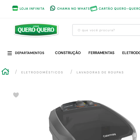
LOJA INFINITA
CHAMA NO WHATS
CARTÃO QUERO-QUER
O que você procura?
Termos mais buscados
CONSTRUÇÃO
1
º
guarda roupa
FERRAMENTAS
ELETROD
DEPARTAMENTOS
2
º
cozinha completa
ELETRODOMÉSTICOS
LAVADORAS DE ROUPAS
3
º
piso cerâmica
4
º
sofa
5
º
máquina lavar roupas
6
º
iphone
7
º
forro pvc
8
º
porta