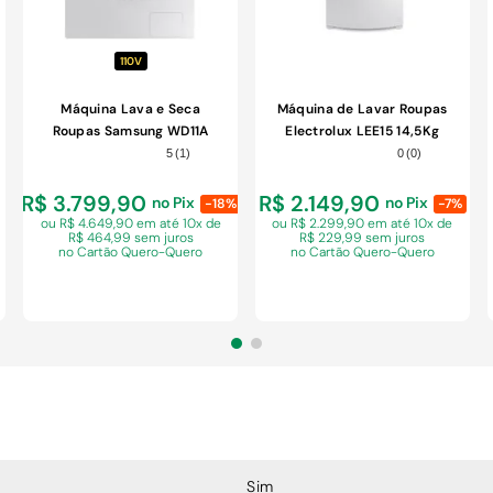
110V
Máquina Lava e Seca
Máquina de Lavar Roupas
Roupas Samsung WD11A
Electrolux LEE15 14,5Kg
11Kg Branco 110V
Branca 110V
5
(
1
)
0
(
0
)
R$ 3.799,90
R$ 2.149,90
no Pix
no Pix
-18%
-7%
ou R$ 4.649,90 em
até 10x de
ou R$ 2.299,90 em
até 10x de
R$ 464,99 sem juros
R$ 229,99 sem juros
no Cartão Quero-Quero
no Cartão Quero-Quero
COMPRAR
COMPRAR
Sim