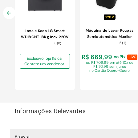
220 V
Máquina de Lavar Roupas
Lava e Seca LG Smart
Semiautomática Mueller
WD18GNT 18Kg Inox 220V
Big 20Kg Preta 220V
5
(
1
)
0
(
0
)
R$ 669,99
no Pix
-6%
Exclusivo loja física:
ou R$ 709,99 em
até 10x de
Contate um vendedor!
R$ 70,99 sem juros
no Cartão Quero-Quero
Informações Relevantes
COMPRAR
Palavra