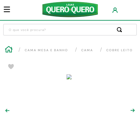
O que você procura?
Termos mais buscados
CAMA MESA E BANHO
CAMA
COBRE LEITO
1
º
guarda roupa
2
º
cozinha completa
3
º
piso cerâmica
4
º
sofa
5
º
máquina lavar roupas
6
º
forro pvc
7
º
iphone
8
º
porta