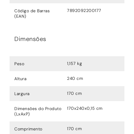
7892092200177
Código de Barras
(EAN)
Dimensões
1,157 kg
Peso
240 cm
Altura
170 cm
Largura
170x240x0,15 cm
Dimensões do Produto
(LxAxP)
170 cm
Comprimento