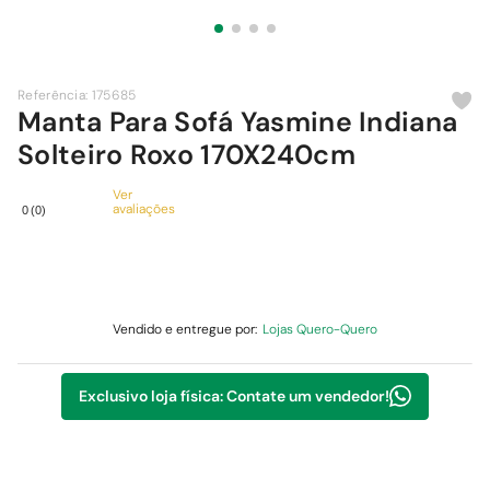
9
º
comoda
10
º
chuveiro
Referência
:
175685
Manta Para Sofá Yasmine Indiana
Solteiro Roxo 170X240cm
Ver
avaliações
0
(
0
)
Vendido e entregue por:
Lojas Quero-Quero
Exclusivo loja física: Contate um vendedor!