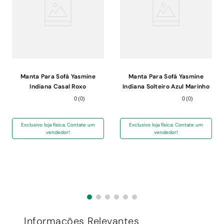
Manta Para Sofá Yasmine
Manta Para Sofá Yasmine
Indiana Casal Roxo
Indiana Solteiro Azul Marinho
225X240cm
170X240cm
0
(
0
)
0
(
0
)
Exclusivo loja física: Contate um
Exclusivo loja física: Contate um
vendedor!
vendedor!
Informações Relevantes