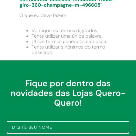
9
º
comoda
giro-360-champagne-m-496608
"
10
º
chuveiro
O que eu devo fazer?
Verifique os termos digitados.
Tente utilizar uma única palavra.
Utilize termos genéricos na busca.
Tente utilizar sinônimos do termo
desejado.
Fique por dentro das
novidades das Lojas Quero-
Quero!