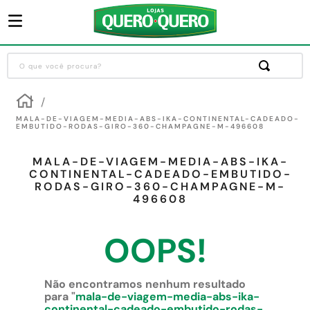
O que você procura?
Termos mais buscados
1
º
guarda roupa
MALA-DE-VIAGEM-MEDIA-ABS-IKA-CONTINENTAL-CADEADO-
EMBUTIDO-RODAS-GIRO-360-CHAMPAGNE-M-496608
2
º
cozinha completa
MALA-DE-VIAGEM-MEDIA-ABS-IKA-
3
º
piso cerâmica
CONTINENTAL-CADEADO-EMBUTIDO-
RODAS-GIRO-360-CHAMPAGNE-M-
4
º
sofa
496608
5
º
máquina lavar roupas
OOPS!
6
º
forro pvc
7
º
iphone
Não encontramos nenhum resultado
8
º
porta
para "
mala-de-viagem-media-abs-ika-
continental-cadeado-embutido-rodas-