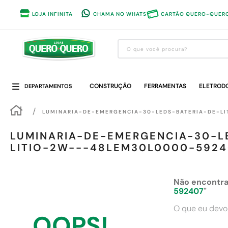
LOJA INFINITA
CHAMA NO WHATS
CARTÃO QUERO-QUER
O que você procura?
Termos mais buscados
CONSTRUÇÃO
1
º
guarda roupa
FERRAMENTAS
ELETROD
DEPARTAMENTOS
2
º
cozinha completa
LUMINARIA-DE-EMERGENCIA-30-LEDS-BATERIA-DE-L
3
º
piso cerâmica
LUMINARIA-DE-EMERGENCIA-30-L
4
º
sofa
LITIO-2W---48LEM30L0000-5924
5
º
máquina lavar roupas
6
º
iphone
Não encontra
592407
"
7
º
forro pvc
O que eu devo
8
º
porta
OOPS!