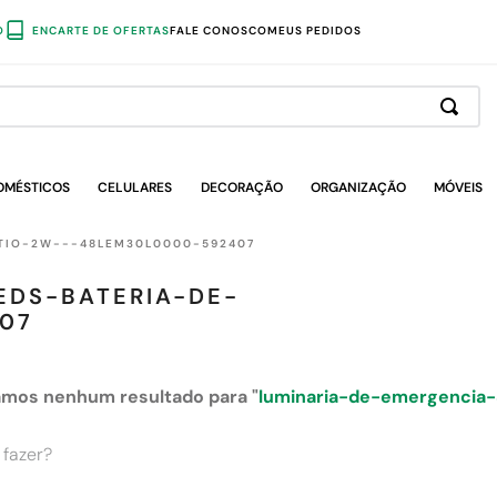
O
ENCARTE DE OFERTAS
FALE CONOSCO
MEUS PEDIDOS
OMÉSTICOS
CELULARES
DECORAÇÃO
ORGANIZAÇÃO
MÓVEIS
ITIO-2W---48LEM30L0000-592407
EDS-BATERIA-DE-
07
mos nenhum resultado para "
luminaria-de-emergencia-
 fazer?