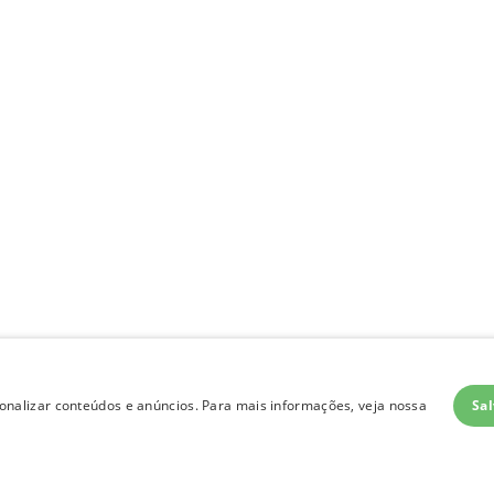
Sal
nalizar conteúdos e anúncios. Para mais informações, veja nossa