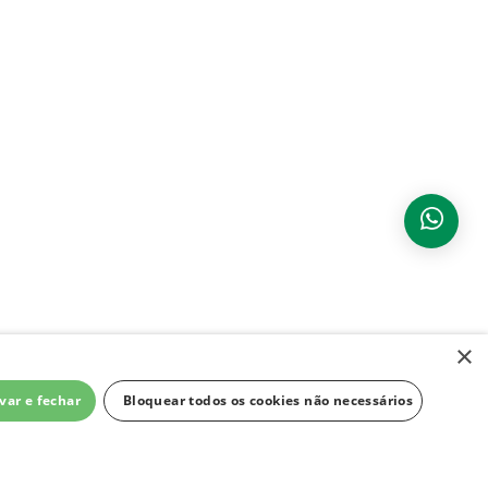
×
var e fechar
Bloquear todos os cookies não necessários