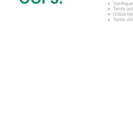
9
º
chuveiro
Verifique
Tente uti
10
º
cimento
Utilize t
Tente uti