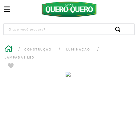
O que você procura?
Termos mais buscados
CONSTRUÇÃO
ILUMINAÇÃO
1
º
guarda roupa
LÂMPADAS LED
2
º
cozinha completa
-15
%
3
º
piso cerâmica
4
º
sofa
5
º
máquina lavar roupas
6
º
iphone
7
º
forro pvc
8
º
porta