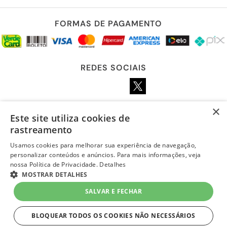
FORMAS DE PAGAMENTO
REDES SOCIAIS
×
Este site utiliza cookies de
LOJA SEGURA
rastreamento
Usamos cookies para melhorar sua experiência de navegação,
personalizar conteúdos e anúncios. Para mais informações, veja
nossa Política de Privacidade.
Detalhes
MOSTRAR DETALHES
R$ 16,39
à vista
-
+
SALVAR E FECHAR
Em
até 1x de R$ 16,39 sem juros
no Cartão Quero-Quero
1
Unidade
=
R$ 16,39
BLOQUEAR TODOS OS COOKIES NÃO NECESSÁRIOS
COMPRAR