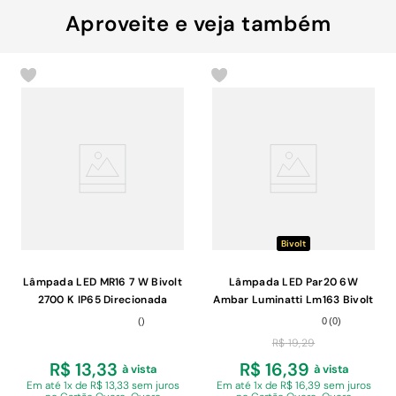
Aproveite e veja também
Bivolt
Lâmpada LED MR16 7 W Bivolt
Lâmpada LED Par20 6W
2700 K IP65 Direcionada
Ambar Luminatti Lm163 Bivolt
Branco Tramontina
(
)
0
(
0
)
R$
19
,
29
R$ 13,33
R$ 16,39
à vista
à vista
Em
até 1x de R$ 13,33 sem juros
Em
até 1x de R$ 16,39 sem juros