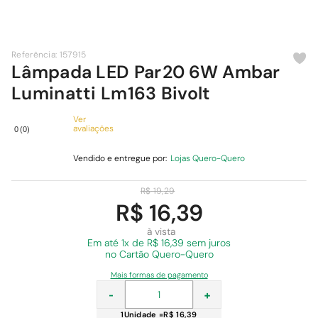
9
º
cimento
10
º
chuveiro
Referência
:
157915
Lâmpada LED Par20 6W Ambar
Luminatti Lm163 Bivolt
Ver
avaliações
0
(
0
)
Vendido e entregue por:
Lojas Quero-Quero
R$
19
,
29
R$ 16,39
à vista
Em
até 1x de R$ 16,39 sem juros
no Cartão Quero-Quero
Mais formas de pagamento
-
+
1
Unidade
=
R$ 16,39