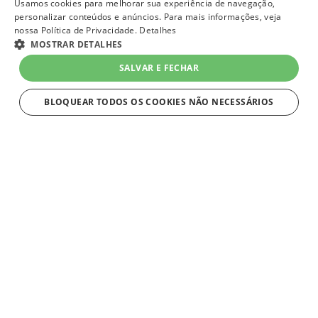
Usamos cookies para melhorar sua experiência de navegação,
personalizar conteúdos e anúncios. Para mais informações, veja
nossa Política de Privacidade.
Detalhes
MOSTRAR DETALHES
SALVAR E FECHAR
BLOQUEAR TODOS OS COOKIES NÃO NECESSÁRIOS
ESTRITAMENTE NECESSÁRIOS
Estritamente necessários
Strictly necessary cookies allow core website functionality such as user
login and account management. The website cannot be used properly
without strictly necessary cookies.
Nome
Provider
/
Domínio
Expiração
Descriç
VtexWorkspace
1 mês
Os Wor
VTEX
de trab
lojaqueroquero.myvtex.com
ambien
isolado