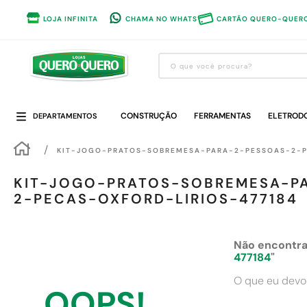
LOJA INFINITA
CHAMA NO WHATS
CARTÃO QUERO-QUER
O que você procura?
Termos mais buscados
CONSTRUÇÃO
1
º
guarda roupa
FERRAMENTAS
ELETROD
DEPARTAMENTOS
2
º
cozinha completa
KIT-JOGO-PRATOS-SOBREMESA-PARA-2-PESSOAS-2-P
3
º
piso cerâmica
KIT-JOGO-PRATOS-SOBREMESA-P
4
º
sofa
2-PECAS-OXFORD-LIRIOS-477184
5
º
máquina lavar roupas
6
º
forro pvc
Não encontra
477184
"
7
º
iphone
O que eu devo
8
º
porta
OOPS!