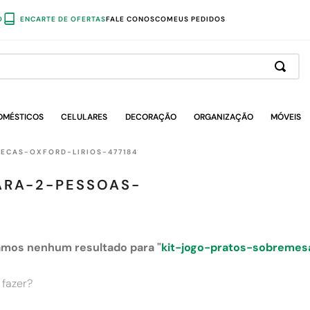
O
ENCARTE DE OFERTAS
FALE CONOSCO
MEUS PEDIDOS
OMÉSTICOS
CELULARES
DECORAÇÃO
ORGANIZAÇÃO
MÓVEIS
ECAS-OXFORD-LIRIOS-477184
ARA-2-PESSOAS-
mos nenhum resultado para "
kit-jogo-pratos-sobremes
 fazer?