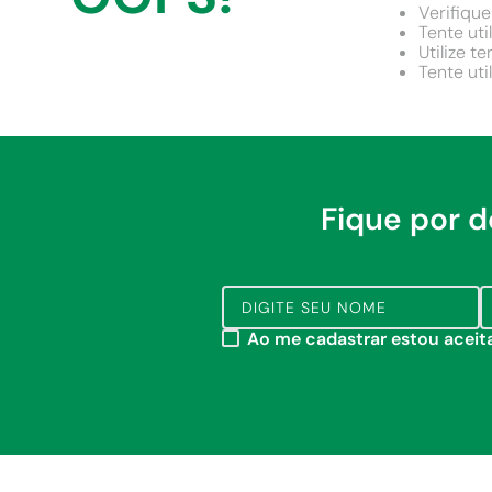
9
º
comoda
Verifique
Tente uti
10
º
chuveiro
Utilize t
Tente uti
Fique por 
Ao me cadastrar estou acei