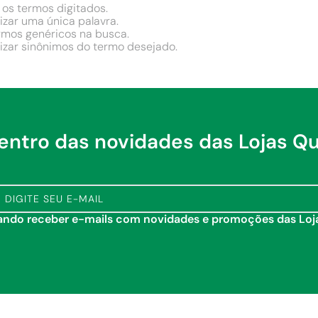
 os termos digitados.
lizar uma única palavra.
ermos genéricos na busca.
lizar sinônimos do termo desejado.
dentro das novidades das Lojas Q
tando receber e-mails com novidades e promoções das Lo