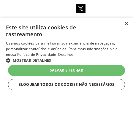
×
Este site utiliza cookies de
LOJA SEGURA
rastreamento
Usamos cookies para melhorar sua experiência de navegação,
personalizar conteúdos e anúncios. Para mais informações, veja
nossa Política de Privacidade.
Detalhes
MOSTRAR DETALHES
R$ 99,99
à vista
-
+
SALVAR E FECHAR
Em
até 9x de R$ 11,11 sem juros
no Cartão Quero-Quero
1
Unidade
=
R$ 99,99
BLOQUEAR TODOS OS COOKIES NÃO NECESSÁRIOS
COMPRAR
ESTRITAMENTE NECESSÁRIOS
layout e desenvolvimento
Quero-Quero 2023 | todos os direitos reservados
Estritamente necessários
LOJAS QUERO-QUERO S.A. - CNPJ 96.418.264/0218-02
Av. General Flores Da Cunha, 1943, Vila Cachoeirinha, Cachoeirinha, RS - CEP 94.910-003