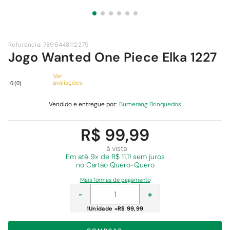
9
º
cimento
10
º
chuveiro
Referência
:
7896448112275
Jogo Wanted One Piece Elka 1227
Ver
avaliações
0
(
0
)
Vendido e entregue por:
Bumerang Brinquedos
R$ 99,99
à vista
Em
até 9x de R$ 11,11 sem juros
no Cartão Quero-Quero
Mais formas de pagamento
-
+
1
Unidade
=
R$ 99,99