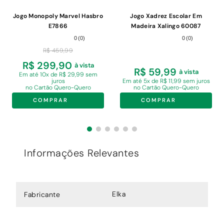
Jogo Monopoly Marvel Hasbro
Jogo Xadrez Escolar Em
E7866
Madeira Xalingo 60087
0
(
0
)
0
(
0
)
R$
459
,
99
R$ 299,90
à vista
R$ 59,99
à vista
Em
até 10x de R$ 29,99 sem
juros
Em
até 5x de R$ 11,99 sem juros
no Cartão Quero-Quero
no Cartão Quero-Quero
COMPRAR
COMPRAR
Informações Relevantes
Elka
Fabricante