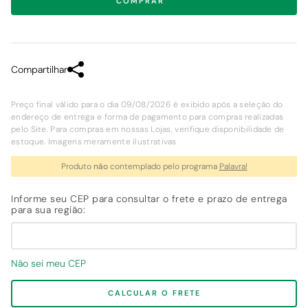
COMPRAR
Compartilhar
Preço final válido para o dia 09/08/2026 é exibido após a seleção do
endereço de entrega e forma de pagamento para compras realizadas
pelo Site. Para compras em nossas Lojas, verifique disponibilidade de
estoque. Imagens meramente ilustrativas
Produto
não
contemplado pelo programa
Palavra!
Não sei meu CEP
CALCULAR O FRETE