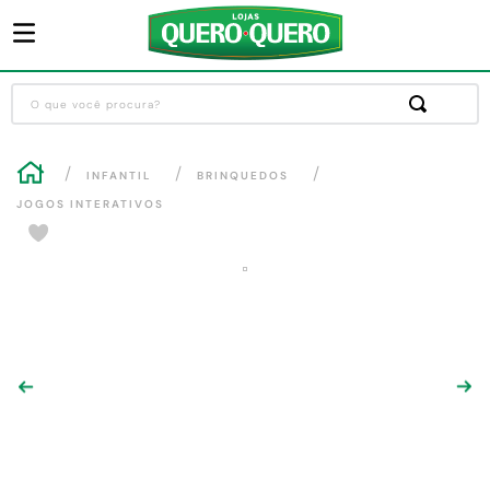
O que você procura?
Termos mais buscados
INFANTIL
BRINQUEDOS
1
º
guarda roupa
JOGOS INTERATIVOS
2
º
cozinha completa
3
º
piso cerâmica
4
º
sofa
5
º
máquina lavar roupas
6
º
iphone
7
º
forro pvc
8
º
porta